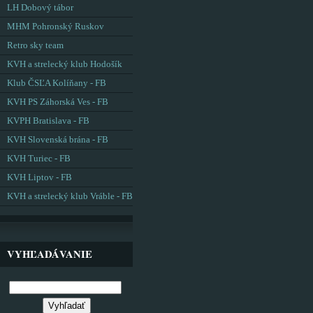
LH Dobový tábor
MHM Pohronský Ruskov
Retro sky team
KVH a strelecký klub Hodošík
Klub ČSĽA Kolíňany - FB
KVH PS Záhorská Ves - FB
KVPH Bratislava - FB
KVH Slovenská brána - FB
KVH Turiec - FB
KVH Liptov - FB
KVH a strelecký klub Vráble - FB
VYHĽADÁVANIE