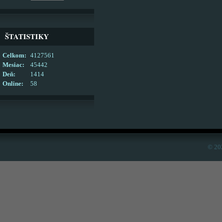
ŠTATISTIKY
Celkom:
4127561
Mesiac:
45442
Deň:
1414
Online:
58
© 20