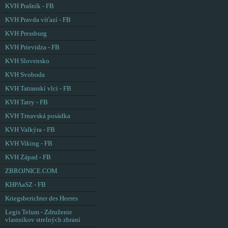
KVH Prašník - FB
KVH Pravda víťazí - FB
KVH Pressburg
KVH Prievidza - FB
KVH Slovensko
KVH Svoboda
KVH Tatranskí vlci - FB
KVH Tatry - FB
KVH Trnavská posádka
KVH Valkýra - FB
KVH Viking - FB
KVH Západ - FB
ZBROJNICE.COM
KHPAaSZ - FB
Kriegsberichter des Heeres
Legis Telum - Združenie
vlastníkov strelných zbraní