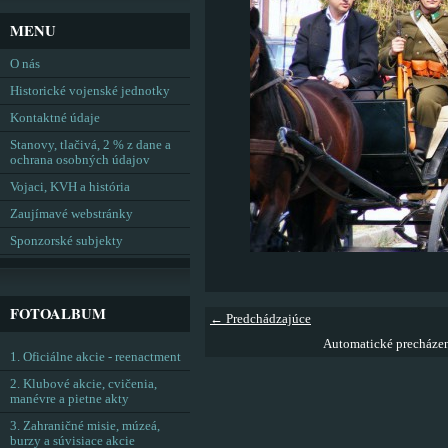
MENU
O nás
Historické vojenské jednotky
Kontaktné údaje
Stanovy, tlačivá, 2 % z dane a
ochrana osobných údajov
Vojaci, KVH a história
Zaujímavé webstránky
Sponzorské subjekty
FOTOALBUM
← Predchádzajúce
Automatické precháze
1. Oficiálne akcie - reenactment
2. Klubové akcie, cvičenia,
manévre a pietne akty
3. Zahraničné misie, múzeá,
burzy a súvisiace akcie