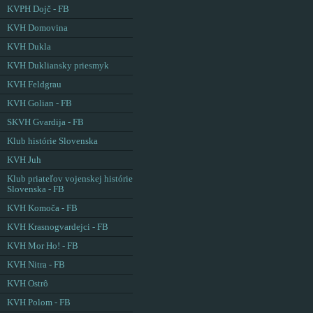
KVPH Dojč - FB
KVH Domovina
KVH Dukla
KVH Dukliansky priesmyk
KVH Feldgrau
KVH Golian - FB
SKVH Gvardija - FB
Klub histórie Slovenska
KVH Juh
Klub priateľov vojenskej histórie
Slovenska - FB
KVH Komoča - FB
KVH Krasnogvardejci - FB
KVH Mor Ho! - FB
KVH Nitra - FB
KVH Ostrô
KVH Polom - FB