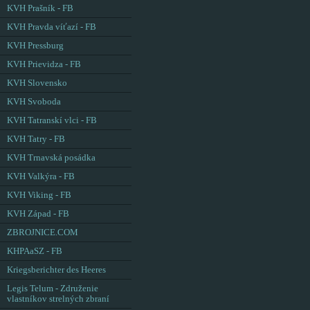
KVH Prašník - FB
KVH Pravda víťazí - FB
KVH Pressburg
KVH Prievidza - FB
KVH Slovensko
KVH Svoboda
KVH Tatranskí vlci - FB
KVH Tatry - FB
KVH Trnavská posádka
KVH Valkýra - FB
KVH Viking - FB
KVH Západ - FB
ZBROJNICE.COM
KHPAaSZ - FB
Kriegsberichter des Heeres
Legis Telum - Združenie
vlastníkov strelných zbraní