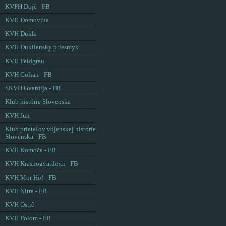
KVPH Dojč - FB
KVH Domovina
KVH Dukla
KVH Dukliansky priesmyk
KVH Feldgrau
KVH Golian - FB
SKVH Gvardija - FB
Klub histórie Slovenska
KVH Juh
Klub priateľov vojenskej histórie
Slovenska - FB
KVH Komoča - FB
KVH Krasnogvardejci - FB
KVH Mor Ho! - FB
KVH Nitra - FB
KVH Ostrô
KVH Polom - FB