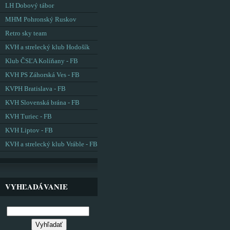
LH Dobový tábor
MHM Pohronský Ruskov
Retro sky team
KVH a strelecký klub Hodošík
Klub ČSĽA Kolíňany - FB
KVH PS Záhorská Ves - FB
KVPH Bratislava - FB
KVH Slovenská brána - FB
KVH Turiec - FB
KVH Liptov - FB
KVH a strelecký klub Vráble - FB
VYHĽADÁVANIE