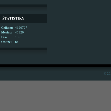
ŠTATISTIKY
Celkom:
4120727
Mesiac:
45320
Deň:
1361
Online:
66
© 20