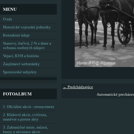
MENU
O nás
Historické vojenské jednotky
Kontaktné údaje
Stanovy, tlačivá, 2 % z dane a
ochrana osobných údajov
Vojaci, KVH a história
Zaujímavé webstránky
Sponzorské subjekty
← Predchádzajúce
FOTOALBUM
Automatické precháze
1. Oficiálne akcie - reenactment
2. Klubové akcie, cvičenia,
manévre a pietne akty
3. Zahraničné misie, múzeá,
burzy a súvisiace akcie