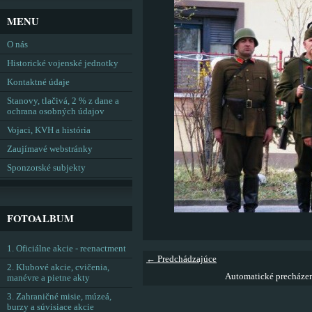
MENU
O nás
Historické vojenské jednotky
Kontaktné údaje
Stanovy, tlačivá, 2 % z dane a
ochrana osobných údajov
Vojaci, KVH a história
Zaujímavé webstránky
Sponzorské subjekty
FOTOALBUM
1. Oficiálne akcie - reenactment
← Predchádzajúce
2. Klubové akcie, cvičenia,
Automatické precháze
manévre a pietne akty
3. Zahraničné misie, múzeá,
burzy a súvisiace akcie