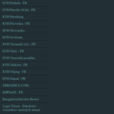
KVH Prašník - FB
KVH Pravda víťazí - FB
KVH Pressburg
KVH Prievidza - FB
KVH Slovensko
KVH Svoboda
KVH Tatranskí vlci - FB
KVH Tatry - FB
KVH Trnavská posádka
KVH Valkýra - FB
KVH Viking - FB
KVH Západ - FB
ZBROJNICE.COM
KHPAaSZ - FB
Kriegsberichter des Heeres
Legis Telum - Združenie
vlastníkov strelných zbraní