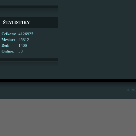
ŠTATISTIKY
Celkom:
4126925
Mesiac:
45812
Deň:
1466
Online:
38
© 20