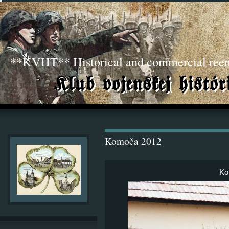
**KVHT** Historical and commercial ree
Komoča 2012
Ko