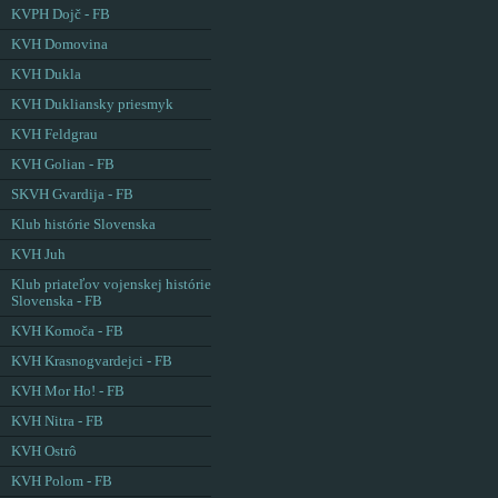
KVPH Dojč - FB
KVH Domovina
KVH Dukla
KVH Dukliansky priesmyk
KVH Feldgrau
KVH Golian - FB
SKVH Gvardija - FB
Klub histórie Slovenska
KVH Juh
Klub priateľov vojenskej histórie
Slovenska - FB
KVH Komoča - FB
KVH Krasnogvardejci - FB
KVH Mor Ho! - FB
KVH Nitra - FB
KVH Ostrô
KVH Polom - FB