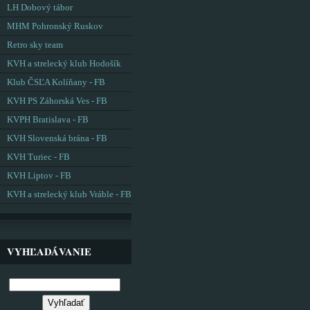
LH Dobový tábor
MHM Pohronský Ruskov
Retro sky team
KVH a strelecký klub Hodošík
Klub ČSĽA Kolíňany - FB
KVH PS Záhorská Ves - FB
KVPH Bratislava - FB
KVH Slovenská brána - FB
KVH Turiec - FB
KVH Liptov - FB
KVH a strelecký klub Vráble - FB
VYHĽADÁVANIE