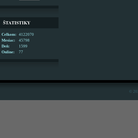
ŠTATISTIKY
Celkom:
4122070
Mesiac:
45798
Deň:
1599
Online:
77
© 20