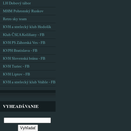
LH Dobový tábor
MHM Pohronský Ruskov
Retro sky team
KVH a strelecký klub Hodošík
Klub ČSĽA Kolíňany - FB
KVH PS Záhorská Ves - FB
KVPH Bratislava - FB
KVH Slovenská brána - FB
KVH Turiec - FB
KVH Liptov - FB
KVH a strelecký klub Vráble - FB
VYHĽADÁVANIE