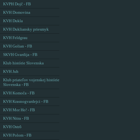
KVPH Dojč - FB
KVH Domovina
KVH Dukla
KVH Dukliansky priesmyk
KVH Feldgrau
KVH Golian - FB
SKVH Gvardija - FB
Klub histórie Slovenska
KVH Juh
Klub priateľov vojenskej histórie
Slovenska - FB
KVH Komoča - FB
KVH Krasnogvardejci - FB
KVH Mor Ho! - FB
KVH Nitra - FB
KVH Ostrô
KVH Polom - FB