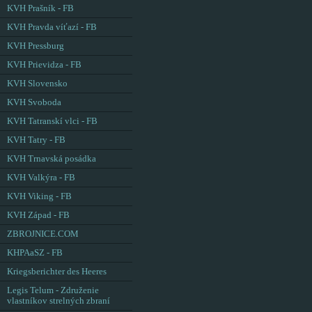
KVH Prašník - FB
KVH Pravda víťazí - FB
KVH Pressburg
KVH Prievidza - FB
KVH Slovensko
KVH Svoboda
KVH Tatranskí vlci - FB
KVH Tatry - FB
KVH Trnavská posádka
KVH Valkýra - FB
KVH Viking - FB
KVH Západ - FB
ZBROJNICE.COM
KHPAaSZ - FB
Kriegsberichter des Heeres
Legis Telum - Združenie
vlastníkov strelných zbraní