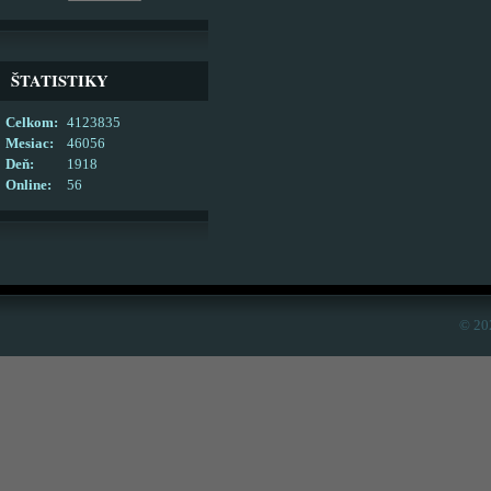
ŠTATISTIKY
Celkom:
4123835
Mesiac:
46056
Deň:
1918
Online:
56
© 20