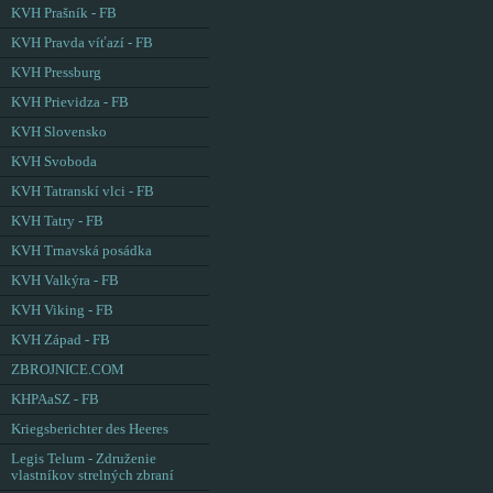
KVH Prašník - FB
KVH Pravda víťazí - FB
KVH Pressburg
KVH Prievidza - FB
KVH Slovensko
KVH Svoboda
KVH Tatranskí vlci - FB
KVH Tatry - FB
KVH Trnavská posádka
KVH Valkýra - FB
KVH Viking - FB
KVH Západ - FB
ZBROJNICE.COM
KHPAaSZ - FB
Kriegsberichter des Heeres
Legis Telum - Združenie
vlastníkov strelných zbraní