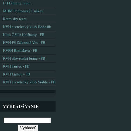
LH Dobový tábor
MHM Pohronský Ruskov
Retro sky team
KVH a strelecký klub Hodošík
Klub ČSĽA Kolíňany - FB
KVH PS Záhorská Ves - FB
KVPH Bratislava - FB
KVH Slovenská brána - FB
KVH Turiec - FB
KVH Liptov - FB
KVH a strelecký klub Vráble - FB
VYHĽADÁVANIE