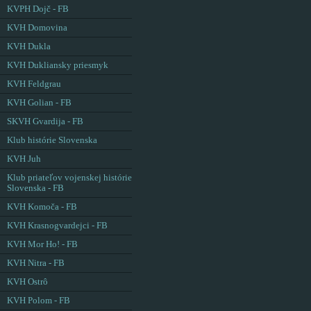
KVPH Dojč - FB
KVH Domovina
KVH Dukla
KVH Dukliansky priesmyk
KVH Feldgrau
KVH Golian - FB
SKVH Gvardija - FB
Klub histórie Slovenska
KVH Juh
Klub priateľov vojenskej histórie
Slovenska - FB
KVH Komoča - FB
KVH Krasnogvardejci - FB
KVH Mor Ho! - FB
KVH Nitra - FB
KVH Ostrô
KVH Polom - FB