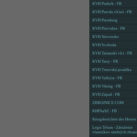
KVH Prašník - FB
KVH Pravda víťazí - FB
KVH Pressburg
KVH Prievidza - FB
KVH Slovensko
KVH Svoboda
KVH Tatranskí vlci - FB
KVH Tatry - FB
KVH Trnavská posádka
KVH Valkýra - FB
KVH Viking - FB
KVH Západ - FB
ZBROJNICE.COM
KHPAaSZ - FB
Kriegsberichter des Heeres
Legis Telum - Združenie
vlastníkov strelných zbran