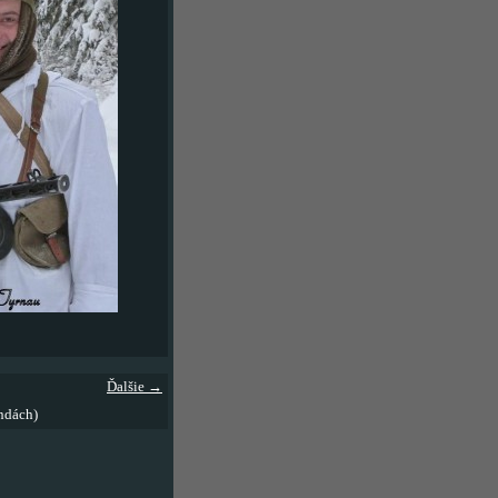
Ďalšie →
ndách)