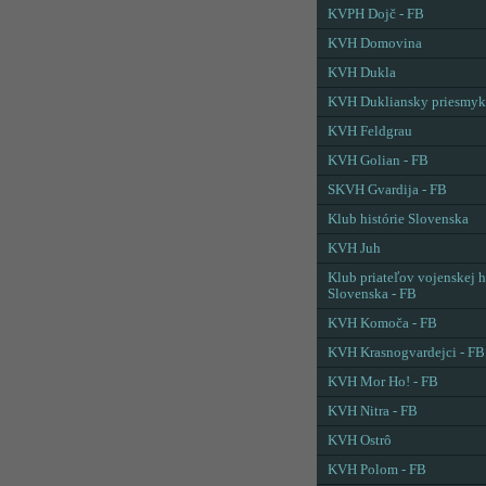
KVPH Dojč - FB
KVH Domovina
KVH Dukla
KVH Dukliansky priesmyk
KVH Feldgrau
KVH Golian - FB
SKVH Gvardija - FB
Klub histórie Slovenska
KVH Juh
Klub priateľov vojenskej h
Slovenska - FB
KVH Komoča - FB
KVH Krasnogvardejci - FB
KVH Mor Ho! - FB
KVH Nitra - FB
KVH Ostrô
KVH Polom - FB