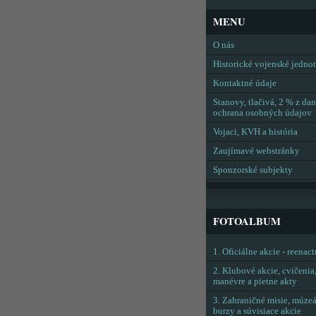
MENU
O nás
Historické vojenské jedno
Kontaktné údaje
Stanovy, tlačivá, 2 % z dan
ochrana osobných údajov
Vojaci, KVH a história
Zaujímavé webstránky
Sponzorské subjekty
FOTOALBUM
1. Oficiálne akcie - reenac
2. Klubové akcie, cvičenia
manévre a pietne akty
3. Zahraničné misie, múzeá
burzy a súvisiace akcie