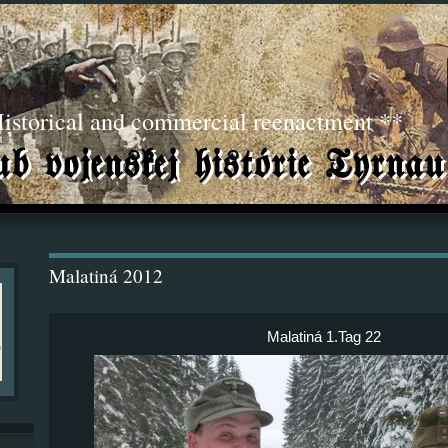
torical and commercial reenactment **
Malatiná 2012
Malatiná 1.Tag 22