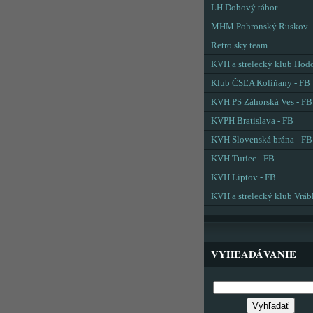
LH Dobový tábor
MHM Pohronský Ruskov
Retro sky team
KVH a strelecký klub Hod
Klub ČSĽA Kolíňany - FB
KVH PS Záhorská Ves - FB
KVPH Bratislava - FB
KVH Slovenská brána - FB
KVH Turiec - FB
KVH Liptov - FB
KVH a strelecký klub Vráb
VYHĽADÁVANIE