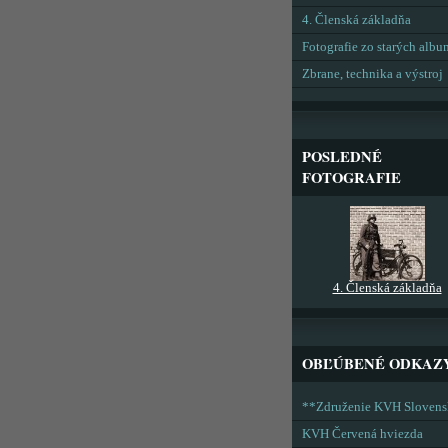
4. Členská základňa
Fotografie zo starých alb
Zbrane, technika a výstroj
POSLEDNÉ
FOTOGRAFIE
4. Členská základňa
OBĽÚBENÉ ODKAZ
**Združenie KVH Sloven
KVH Červená hviezda