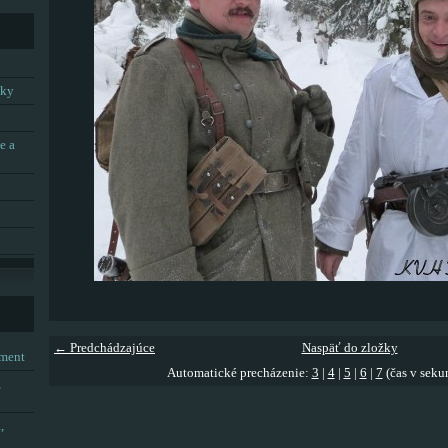
tky
e a
← Predchádzajúce
Naspäť do zložky
tment
Automatické precházenie:
3
|
4
|
5
|
6
|
7
(čas v seku
,
,