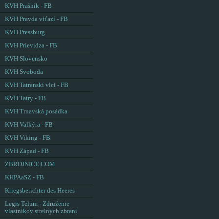
KVH Prašník - FB
KVH Pravda víťazí - FB
KVH Pressburg
KVH Prievidza - FB
KVH Slovensko
KVH Svoboda
KVH Tatranskí vlci - FB
KVH Tatry - FB
KVH Trnavská posádka
KVH Valkýra - FB
KVH Viking - FB
KVH Západ - FB
ZBROJNICE.COM
KHPAaSZ - FB
Kriegsberichter des Heeres
Legis Telum - Združenie
vlastníkov strelných zbraní