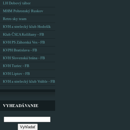
LH Dobový tábor
MHM Pohronský Ruskov
Retro sky team
KVH a strelecký klub Hodošík
Klub ČSĽA Kolíňany - FB
KVH PS Záhorská Ves - FB
KVPH Bratislava - FB
KVH Slovenská brána - FB
KVH Turiec - FB
KVH Liptov - FB
KVH a strelecký klub Vráble - FB
VYHĽADÁVANIE