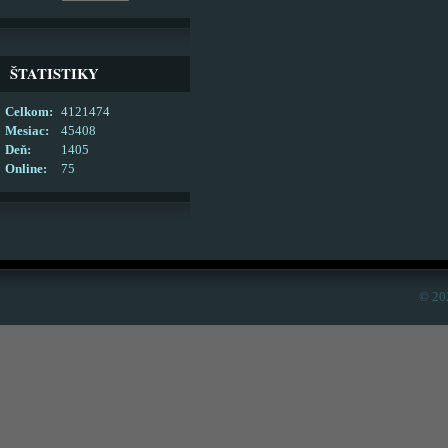
ŠTATISTIKY
Celkom:
4121474
Mesiac:
45408
Deň:
1405
Online:
75
© 20