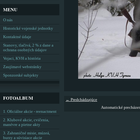
MENU
O nás
Historické vojenské jednotky
Kontaktné údaje
Stanovy, tlačivá, 2 % z dane a
ochrana osobných údajov
Vojaci, KVH a história
Zaujímavé webstránky
Sponzorské subjekty
FOTOALBUM
← Predchádzajúce
Automatické precháze
1. Oficiálne akcie - reenactment
2. Klubové akcie, cvičenia,
manévre a pietne akty
3. Zahraničné misie, múzeá,
burzy a súvisiace akcie