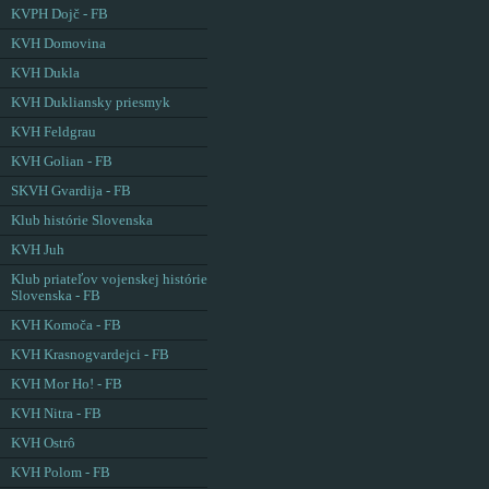
KVPH Dojč - FB
KVH Domovina
KVH Dukla
KVH Dukliansky priesmyk
KVH Feldgrau
KVH Golian - FB
SKVH Gvardija - FB
Klub histórie Slovenska
KVH Juh
Klub priateľov vojenskej histórie
Slovenska - FB
KVH Komoča - FB
KVH Krasnogvardejci - FB
KVH Mor Ho! - FB
KVH Nitra - FB
KVH Ostrô
KVH Polom - FB