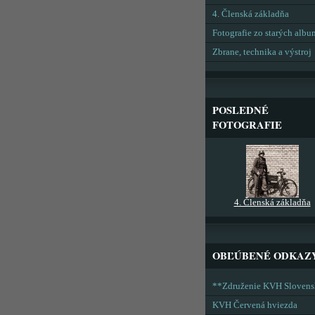
4. Členská základňa
Fotografie zo starých alb
Zbrane, technika a výstroj
POSLEDNÉ
FOTOGRAFIE
4. Členská základňa
OBĽÚBENÉ ODKAZ
**Združenie KVH Sloven
KVH Červená hviezda