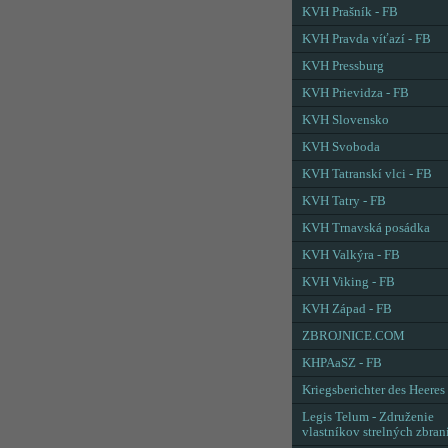
KVH Prašník - FB
KVH Pravda víťazí - FB
KVH Pressburg
KVH Prievidza - FB
KVH Slovensko
KVH Svoboda
KVH Tatranskí vlci - FB
KVH Tatry - FB
KVH Trnavská posádka
KVH Valkýra - FB
KVH Viking - FB
KVH Západ - FB
ZBROJNICE.COM
KHPAaSZ - FB
Kriegsberichter des Heeres
Legis Telum - Združenie
vlastníkov strelných zbran