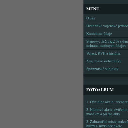
MENU
O nás
Historické vojenské jedno
Kontaktné údaje
Stanovy, tlačivá, 2 % z dan
ochrana osobných údajov
Vojaci, KVH a história
Zaujímavé webstránky
Sponzorské subjekty
FOTOALBUM
1. Oficiálne akcie - reenac
2. Klubové akcie, cvičenia
manévre a pietne akty
3. Zahraničné misie, múzeá
burzy a súvisiace akcie