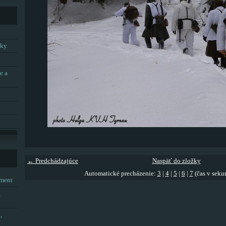
tky
e a
← Predchádzajúce
Naspäť do zložky
Automatické precházenie:
3
|
4
|
5
|
6
|
7
(čas v seku
tment
,
,