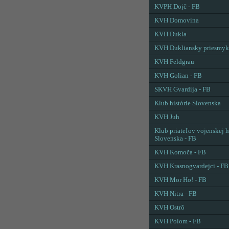
KVPH Dojč - FB
KVH Domovina
KVH Dukla
KVH Dukliansky priesmyk
KVH Feldgrau
KVH Golian - FB
SKVH Gvardija - FB
Klub histórie Slovenska
KVH Juh
Klub priateľov vojenskej h
Slovenska - FB
KVH Komoča - FB
KVH Krasnogvardejci - FB
KVH Mor Ho! - FB
KVH Nitra - FB
KVH Ostrô
KVH Polom - FB