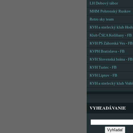
LH Dobový tábor
MHM Pohronský Ruskov
Retro sky team
KVH a strelecký klub Hod
Klub ČSĽA Kolíňany - FB
KVH PS Záhorská Ves - FB
KVPH Bratislava - FB
KVH Slovenská brána - FB
KVH Turiec - FB
KVH Liptov - FB
KVH a strelecký klub Vráb
VYHĽADÁVANIE