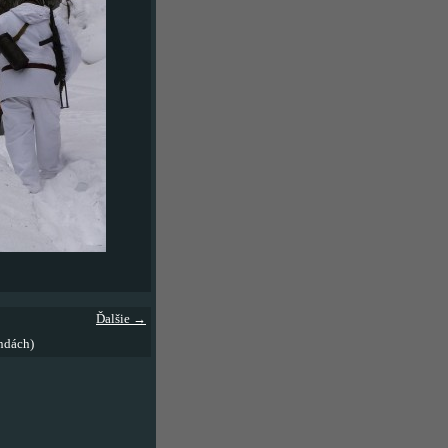
Ďalšie →
ndách)