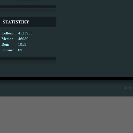
ŠTATISTIKY
Celkom:
4123958
Mesiac:
46080
Deň:
1959
Online:
69
© 20