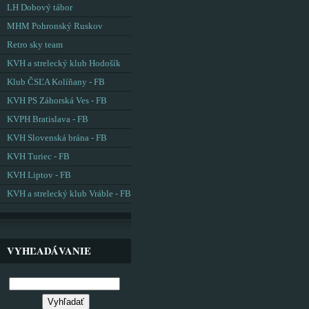
LH Dobový tábor
MHM Pohronský Ruskov
Retro sky team
KVH a strelecký klub Hodošík
Klub ČSĽA Kolíňany - FB
KVH PS Záhorská Ves - FB
KVPH Bratislava - FB
KVH Slovenská brána - FB
KVH Turiec - FB
KVH Liptov - FB
KVH a strelecký klub Vráble - FB
VYHĽADÁVANIE