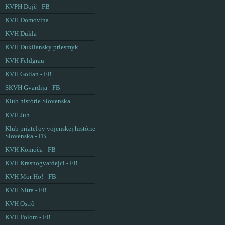
KVPH Dojč - FB
KVH Domovina
KVH Dukla
KVH Dukliansky priesmyk
KVH Feldgrau
KVH Golian - FB
SKVH Gvardija - FB
Klub histórie Slovenska
KVH Juh
Klub priateľov vojenskej histórie
Slovenska - FB
KVH Komoča - FB
KVH Krasnogvardejci - FB
KVH Mor Ho! - FB
KVH Nitra - FB
KVH Ostrô
KVH Polom - FB