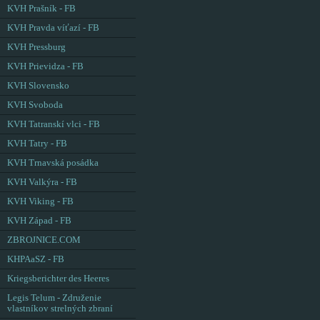
KVH Prašník - FB
KVH Pravda víťazí - FB
KVH Pressburg
KVH Prievidza - FB
KVH Slovensko
KVH Svoboda
KVH Tatranskí vlci - FB
KVH Tatry - FB
KVH Trnavská posádka
KVH Valkýra - FB
KVH Viking - FB
KVH Západ - FB
ZBROJNICE.COM
KHPAaSZ - FB
Kriegsberichter des Heeres
Legis Telum - Združenie
vlastníkov strelných zbraní