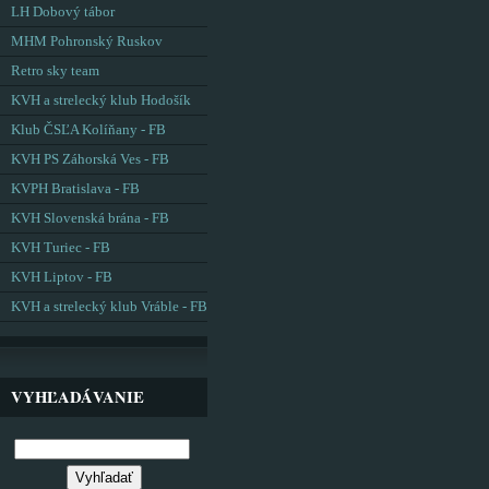
LH Dobový tábor
MHM Pohronský Ruskov
Retro sky team
KVH a strelecký klub Hodošík
Klub ČSĽA Kolíňany - FB
KVH PS Záhorská Ves - FB
KVPH Bratislava - FB
KVH Slovenská brána - FB
KVH Turiec - FB
KVH Liptov - FB
KVH a strelecký klub Vráble - FB
VYHĽADÁVANIE