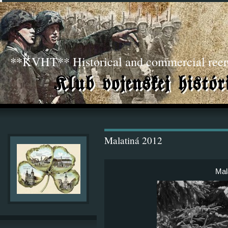
**KVHT** Historical and commercial ree
Malatiná 2012
Mal