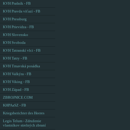
KVH Prašník - FB
KVH Pravda víťazí - FB
KVH Pressburg
KVH Prievidza - FB
KVH Slovensko
KVH Svoboda
KVH Tatranskí vlci - FB
KVH Tatry - FB
KVH Trnavská posádka
KVH Valkýra - FB
KVH Viking - FB
KVH Západ - FB
ZBROJNICE.COM
KHPAaSZ - FB
Kriegsberichter des Heeres
Legis Telum - Združenie
vlastníkov strelných zbraní