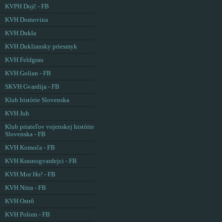
KVPH Dojč - FB
KVH Domovina
KVH Dukla
KVH Dukliansky priesmyk
KVH Feldgrau
KVH Golian - FB
SKVH Gvardija - FB
Klub histórie Slovenska
KVH Juh
Klub priateľov vojenskej histórie
Slovenska - FB
KVH Komoča - FB
KVH Krasnogvardejci - FB
KVH Mor Ho! - FB
KVH Nitra - FB
KVH Ostrô
KVH Polom - FB