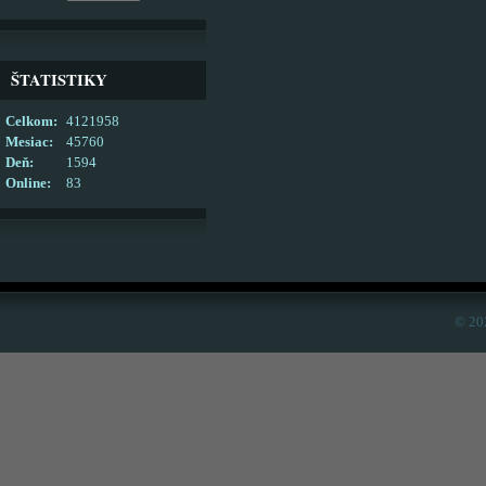
ŠTATISTIKY
Celkom:
4121958
Mesiac:
45760
Deň:
1594
Online:
83
© 20