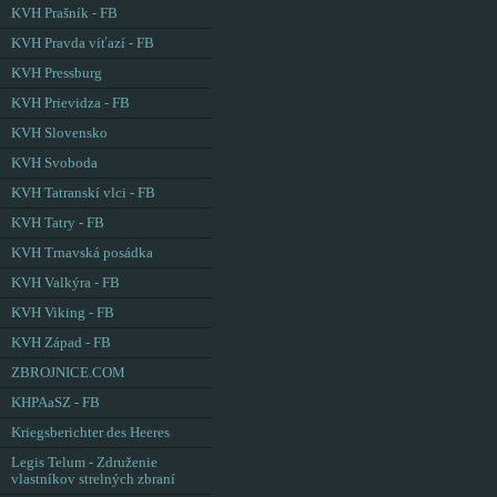
KVH Prašník - FB
KVH Pravda víťazí - FB
KVH Pressburg
KVH Prievidza - FB
KVH Slovensko
KVH Svoboda
KVH Tatranskí vlci - FB
KVH Tatry - FB
KVH Trnavská posádka
KVH Valkýra - FB
KVH Viking - FB
KVH Západ - FB
ZBROJNICE.COM
KHPAaSZ - FB
Kriegsberichter des Heeres
Legis Telum - Združenie
vlastníkov strelných zbraní