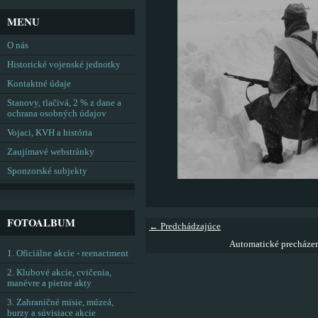
MENU
O nás
Historické vojenské jednotky
Kontaktné údaje
Stanovy, tlačivá, 2 % z dane a
ochrana osobných údajov
Vojaci, KVH a história
Zaujímavé webstránky
Sponzorské subjekty
FOTOALBUM
← Predchádzajúce
Automatické precháze
1. Oficiálne akcie - reenactment
2. Klubové akcie, cvičenia,
manévre a pietne akty
3. Zahraničné misie, múzeá,
burzy a súvisiace akcie