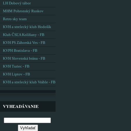
LH Dobový tábor
MHM Pohronský Ruskov
Retro sky team
KVH a strelecký klub Hodošík
Klub ČSĽA Kolíňany - FB
KVH PS Záhorská Ves - FB
KVPH Bratislava - FB
KVH Slovenská brána - FB
KVH Turiec - FB
KVH Liptov - FB
KVH a strelecký klub Vráble - FB
VYHĽADÁVANIE