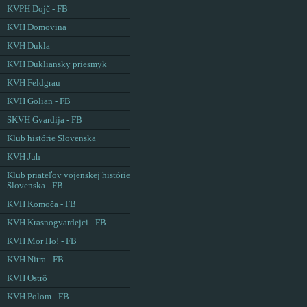
KVPH Dojč - FB
KVH Domovina
KVH Dukla
KVH Dukliansky priesmyk
KVH Feldgrau
KVH Golian - FB
SKVH Gvardija - FB
Klub histórie Slovenska
KVH Juh
Klub priateľov vojenskej histórie
Slovenska - FB
KVH Komoča - FB
KVH Krasnogvardejci - FB
KVH Mor Ho! - FB
KVH Nitra - FB
KVH Ostrô
KVH Polom - FB