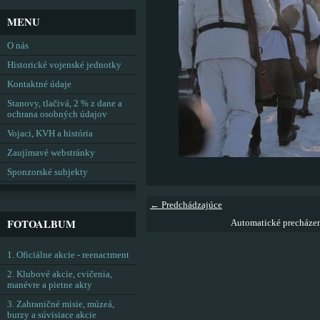
MENU
O nás
Historické vojenské jednotky
Kontaktné údaje
Stanovy, tlačivá, 2 % z dane a
ochrana osobných údajov
Vojaci, KVH a história
Zaujímavé webstránky
Sponzorské subjekty
← Predchádzajúce
FOTOALBUM
Automatické precháze
1. Oficiálne akcie - reenactment
2. Klubové akcie, cvičenia,
manévre a pietne akty
3. Zahraničné misie, múzeá,
burzy a súvisiace akcie