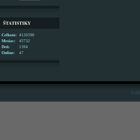
ŠTATISTIKY
Celkom:
4126598
Mesiac:
45732
Deň:
1394
Online:
47
© 20