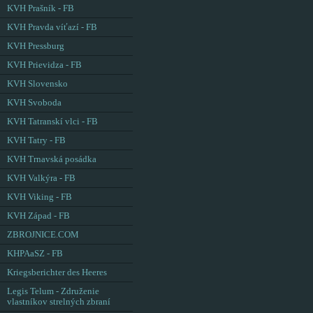
KVH Prašník - FB
KVH Pravda víťazí - FB
KVH Pressburg
KVH Prievidza - FB
KVH Slovensko
KVH Svoboda
KVH Tatranskí vlci - FB
KVH Tatry - FB
KVH Trnavská posádka
KVH Valkýra - FB
KVH Viking - FB
KVH Západ - FB
ZBROJNICE.COM
KHPAaSZ - FB
Kriegsberichter des Heeres
Legis Telum - Združenie
vlastníkov strelných zbraní