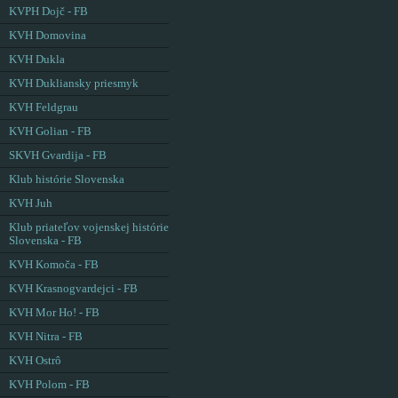
KVPH Dojč - FB
KVH Domovina
KVH Dukla
KVH Dukliansky priesmyk
KVH Feldgrau
KVH Golian - FB
SKVH Gvardija - FB
Klub histórie Slovenska
KVH Juh
Klub priateľov vojenskej histórie
Slovenska - FB
KVH Komoča - FB
KVH Krasnogvardejci - FB
KVH Mor Ho! - FB
KVH Nitra - FB
KVH Ostrô
KVH Polom - FB