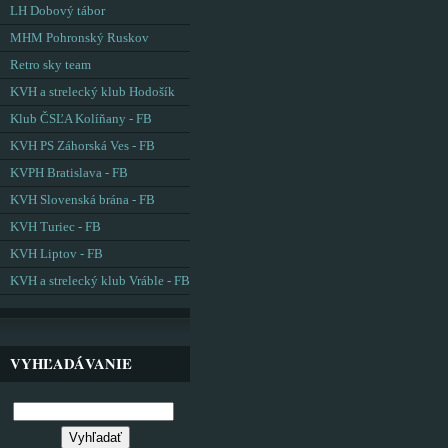
LH Dobový tábor
MHM Pohronský Ruskov
Retro sky team
KVH a strelecký klub Hodošík
Klub ČSĽA Kolíňany - FB
KVH PS Záhorská Ves - FB
KVPH Bratislava - FB
KVH Slovenská brána - FB
KVH Turiec - FB
KVH Liptov - FB
KVH a strelecký klub Vráble - FB
VYHĽADÁVANIE