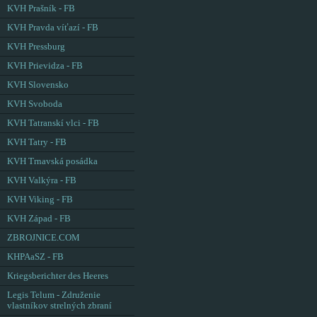
KVH Prašník - FB
KVH Pravda víťazí - FB
KVH Pressburg
KVH Prievidza - FB
KVH Slovensko
KVH Svoboda
KVH Tatranskí vlci - FB
KVH Tatry - FB
KVH Trnavská posádka
KVH Valkýra - FB
KVH Viking - FB
KVH Západ - FB
ZBROJNICE.COM
KHPAaSZ - FB
Kriegsberichter des Heeres
Legis Telum - Združenie
vlastníkov strelných zbraní