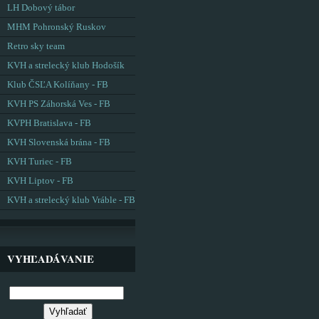
LH Dobový tábor
MHM Pohronský Ruskov
Retro sky team
KVH a strelecký klub Hodošík
Klub ČSĽA Kolíňany - FB
KVH PS Záhorská Ves - FB
KVPH Bratislava - FB
KVH Slovenská brána - FB
KVH Turiec - FB
KVH Liptov - FB
KVH a strelecký klub Vráble - FB
VYHĽADÁVANIE