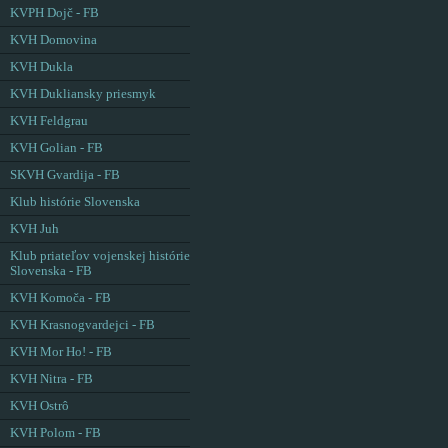
KVPH Dojč - FB
KVH Domovina
KVH Dukla
KVH Dukliansky priesmyk
KVH Feldgrau
KVH Golian - FB
SKVH Gvardija - FB
Klub histórie Slovenska
KVH Juh
Klub priateľov vojenskej histórie
Slovenska - FB
KVH Komoča - FB
KVH Krasnogvardejci - FB
KVH Mor Ho! - FB
KVH Nitra - FB
KVH Ostrô
KVH Polom - FB