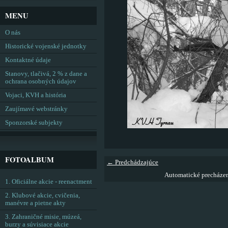
MENU
O nás
Historické vojenské jednotky
Kontaktné údaje
Stanovy, tlačivá, 2 % z dane a
ochrana osobných údajov
Vojaci, KVH a história
Zaujímavé webstránky
Sponzorské subjekty
FOTOALBUM
← Predchádzajúce
Automatické precháze
1. Oficiálne akcie - reenactment
2. Klubové akcie, cvičenia,
manévre a pietne akty
3. Zahraničné misie, múzeá,
burzy a súvisiace akcie