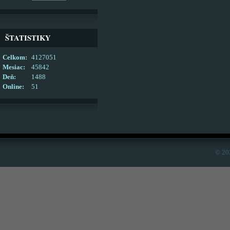
ŠTATISTIKY
Celkom:
4127051
Mesiac:
45842
Deň:
1488
Online:
51
© 20