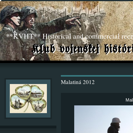
**KVHT** Historical and commercial ree
Malatiná 2012
Mal