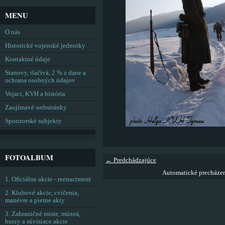
MENU
O nás
Historické vojenské jednotky
Kontaktné údaje
Stanovy, tlačivá, 2 % z dane a
ochrana osobných údajov
Vojaci, KVH a história
Zaujímavé webstránky
Sponzorské subjekty
FOTOALBUM
← Predchádzajúce
Automatické precháze
1. Oficiálne akcie - reenactment
2. Klubové akcie, cvičenia,
manévre a pietne akty
3. Zahraničné misie, múzeá,
burzy a súvisiace akcie