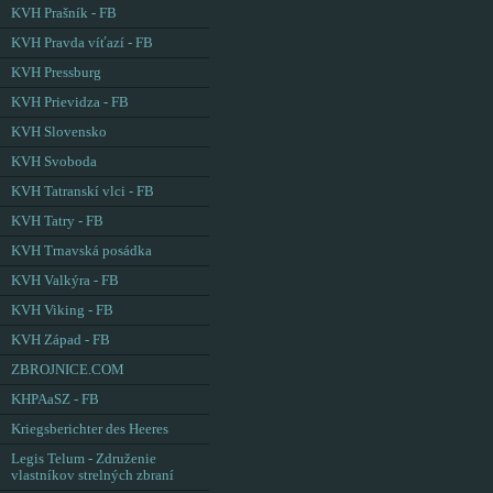
KVH Prašník - FB
KVH Pravda víťazí - FB
KVH Pressburg
KVH Prievidza - FB
KVH Slovensko
KVH Svoboda
KVH Tatranskí vlci - FB
KVH Tatry - FB
KVH Trnavská posádka
KVH Valkýra - FB
KVH Viking - FB
KVH Západ - FB
ZBROJNICE.COM
KHPAaSZ - FB
Kriegsberichter des Heeres
Legis Telum - Združenie
vlastníkov strelných zbraní