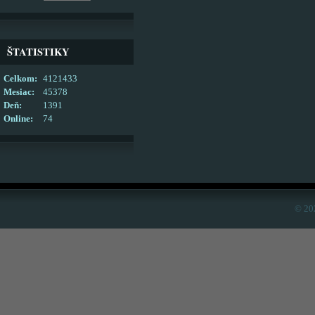
ŠTATISTIKY
Celkom:
4121433
Mesiac:
45378
Deň:
1391
Online:
74
© 20