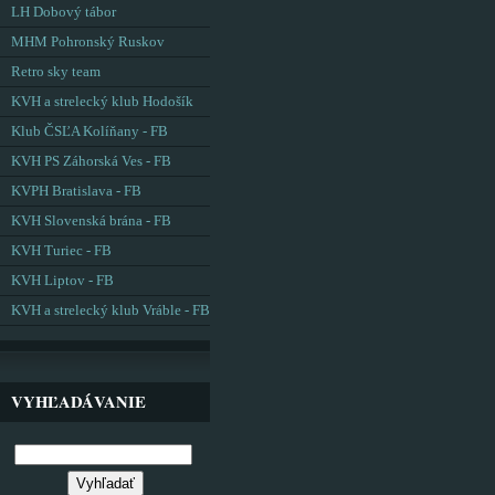
LH Dobový tábor
MHM Pohronský Ruskov
Retro sky team
KVH a strelecký klub Hodošík
Klub ČSĽA Kolíňany - FB
KVH PS Záhorská Ves - FB
KVPH Bratislava - FB
KVH Slovenská brána - FB
KVH Turiec - FB
KVH Liptov - FB
KVH a strelecký klub Vráble - FB
VYHĽADÁVANIE