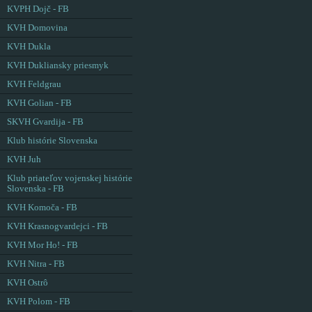
KVPH Dojč - FB
KVH Domovina
KVH Dukla
KVH Dukliansky priesmyk
KVH Feldgrau
KVH Golian - FB
SKVH Gvardija - FB
Klub histórie Slovenska
KVH Juh
Klub priateľov vojenskej histórie
Slovenska - FB
KVH Komoča - FB
KVH Krasnogvardejci - FB
KVH Mor Ho! - FB
KVH Nitra - FB
KVH Ostrô
KVH Polom - FB