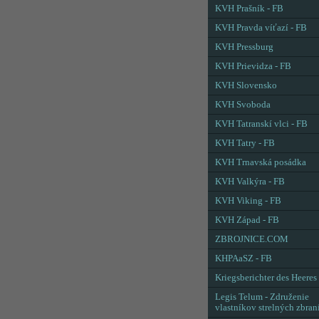
KVH Prašník - FB
KVH Pravda víťazí - FB
KVH Pressburg
KVH Prievidza - FB
KVH Slovensko
KVH Svoboda
KVH Tatranskí vlci - FB
KVH Tatry - FB
KVH Trnavská posádka
KVH Valkýra - FB
KVH Viking - FB
KVH Západ - FB
ZBROJNICE.COM
KHPAaSZ - FB
Kriegsberichter des Heeres
Legis Telum - Združenie
vlastníkov strelných zbran