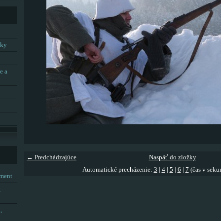
tky
e a
← Predchádzajúce
Naspäť do zložky
Automatické precházenie:
3
|
4
|
5
|
6
|
7
(čas v seku
tment
,
,