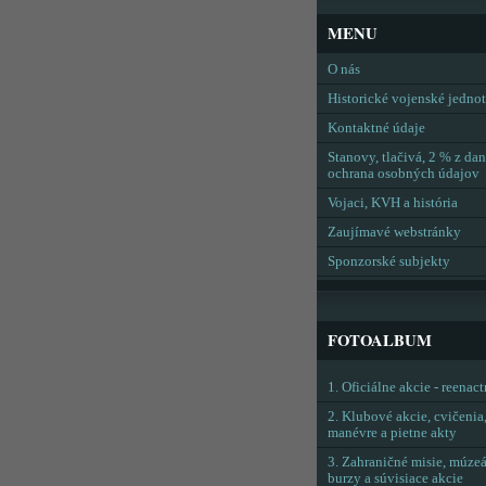
MENU
O nás
Historické vojenské jedno
Kontaktné údaje
Stanovy, tlačivá, 2 % z dan
ochrana osobných údajov
Vojaci, KVH a história
Zaujímavé webstránky
Sponzorské subjekty
FOTOALBUM
1. Oficiálne akcie - reenac
2. Klubové akcie, cvičenia
manévre a pietne akty
3. Zahraničné misie, múzeá
burzy a súvisiace akcie