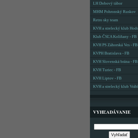
LH Dobový tábor
MHM Pohronský Ruskov
Retro sky team
KVH a strelecký klub Hod
Klub ČSĽA Kolíňany - FB
KVH PS Záhorská Ves - FB
KVPH Bratislava - FB
KVH Slovenská brána - FB
KVH Turiec - FB
KVH Liptov - FB
KVH a strelecký klub Vráb
VYHĽADÁVANIE