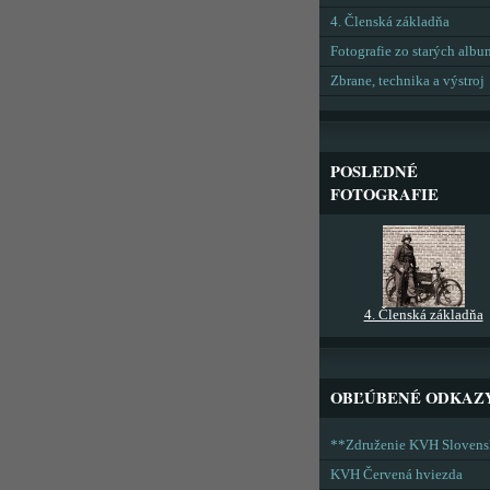
4. Členská základňa
Fotografie zo starých alb
Zbrane, technika a výstroj
POSLEDNÉ
FOTOGRAFIE
4. Členská základňa
OBĽÚBENÉ ODKAZ
**Združenie KVH Sloven
KVH Červená hviezda