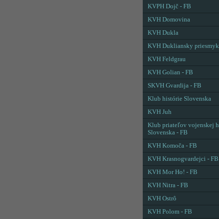
KVPH Dojč - FB
KVH Domovina
KVH Dukla
KVH Dukliansky priesmyk
KVH Feldgrau
KVH Golian - FB
SKVH Gvardija - FB
Klub histórie Slovenska
KVH Juh
Klub priateľov vojenskej h
Slovenska - FB
KVH Komoča - FB
KVH Krasnogvardejci - FB
KVH Mor Ho! - FB
KVH Nitra - FB
KVH Ostrô
KVH Polom - FB