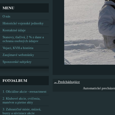
MENU
O nás
Historické vojenské jednotky
Kontaktné údaje
Stanovy, tlačivá, 2 % z dane a
ochrana osobných údajov
Vojaci, KVH a história
Zaujímavé webstránky
Sponzorské subjekty
FOTOALBUM
← Predchádzajúce
Automatické precháze
1. Oficiálne akcie - reenactment
2. Klubové akcie, cvičenia,
manévre a pietne akty
3. Zahraničné misie, múzeá,
burzy a súvisiace akcie