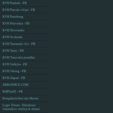
KVH Prašník - FB
KVH Pravda víťazí - FB
KVH Pressburg
KVH Prievidza - FB
KVH Slovensko
KVH Svoboda
KVH Tatranskí vlci - FB
KVH Tatry - FB
KVH Trnavská posádka
KVH Valkýra - FB
KVH Viking - FB
KVH Západ - FB
ZBROJNICE.COM
KHPAaSZ - FB
Kriegsberichter des Heeres
Legis Telum - Združenie
vlastníkov strelných zbraní