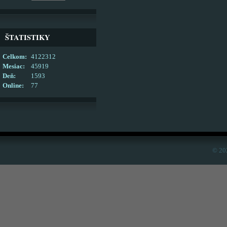
ŠTATISTIKY
Celkom:
4122312
Mesiac:
45919
Deň:
1593
Online:
77
© 20