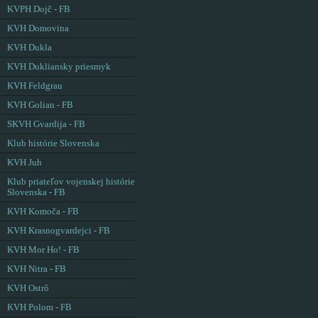
KVPH Dojč - FB
KVH Domovina
KVH Dukla
KVH Dukliansky priesmyk
KVH Feldgrau
KVH Golian - FB
SKVH Gvardija - FB
Klub histórie Slovenska
KVH Juh
Klub priateľov vojenskej histórie
Slovenska - FB
KVH Komoča - FB
KVH Krasnogvardejci - FB
KVH Mor Ho! - FB
KVH Nitra - FB
KVH Ostrô
KVH Polom - FB