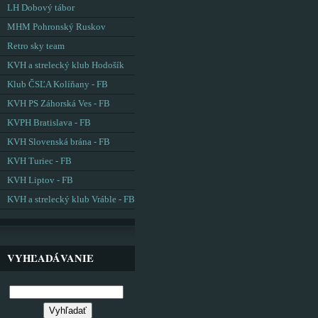
LH Dobový tábor
MHM Pohronský Ruskov
Retro sky team
KVH a strelecký klub Hodošík
Klub ČSĽA Kolíňany - FB
KVH PS Záhorská Ves - FB
KVPH Bratislava - FB
KVH Slovenská brána - FB
KVH Turiec - FB
KVH Liptov - FB
KVH a strelecký klub Vráble - FB
VYHĽADÁVANIE