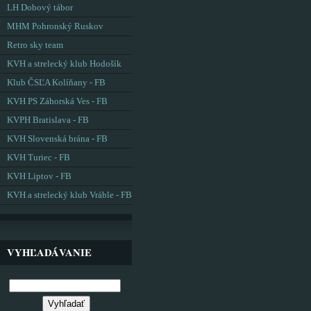
LH Dobový tábor
MHM Pohronský Ruskov
Retro sky team
KVH a strelecký klub Hodošík
Klub ČSĽA Kolíňany - FB
KVH PS Záhorská Ves - FB
KVPH Bratislava - FB
KVH Slovenská brána - FB
KVH Turiec - FB
KVH Liptov - FB
KVH a strelecký klub Vráble - FB
VYHĽADÁVANIE