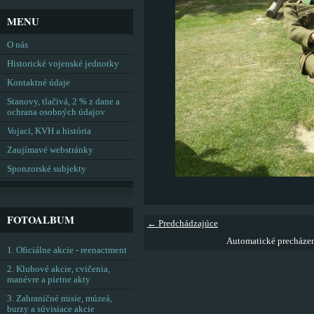
MENU
O nás
Historické vojenské jednotky
Kontaktné údaje
Stanovy, tlačivá, 2 % z dane a
ochrana osobných údajov
Vojaci, KVH a história
Zaujímavé webstránky
Sponzorské subjekty
FOTOALBUM
← Predchádzajúce
Automatické precháze
1. Oficiálne akcie - reenactment
2. Klubové akcie, cvičenia,
manévre a pietne akty
3. Zahraničné misie, múzeá,
burzy a súvisiace akcie