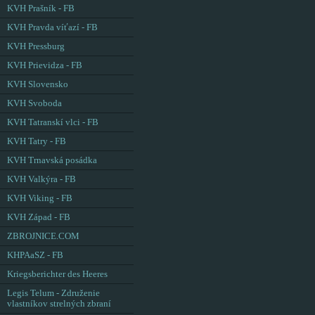
KVH Prašník - FB
KVH Pravda víťazí - FB
KVH Pressburg
KVH Prievidza - FB
KVH Slovensko
KVH Svoboda
KVH Tatranskí vlci - FB
KVH Tatry - FB
KVH Trnavská posádka
KVH Valkýra - FB
KVH Viking - FB
KVH Západ - FB
ZBROJNICE.COM
KHPAaSZ - FB
Kriegsberichter des Heeres
Legis Telum - Združenie
vlastníkov strelných zbraní