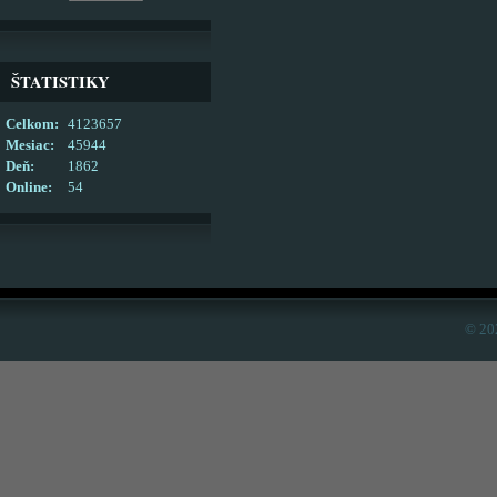
ŠTATISTIKY
Celkom:
4123657
Mesiac:
45944
Deň:
1862
Online:
54
© 20