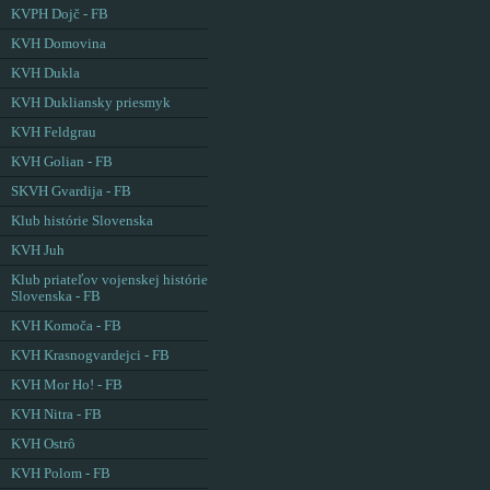
KVPH Dojč - FB
KVH Domovina
KVH Dukla
KVH Dukliansky priesmyk
KVH Feldgrau
KVH Golian - FB
SKVH Gvardija - FB
Klub histórie Slovenska
KVH Juh
Klub priateľov vojenskej histórie
Slovenska - FB
KVH Komoča - FB
KVH Krasnogvardejci - FB
KVH Mor Ho! - FB
KVH Nitra - FB
KVH Ostrô
KVH Polom - FB