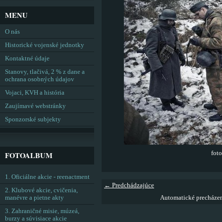
MENU
O nás
Historické vojenské jednotky
Kontaktné údaje
Stanovy, tlačivá, 2 % z dane a
ochrana osobných údajov
Vojaci, KVH a história
Zaujímavé webstránky
Sponzorské subjekty
fot
FOTOALBUM
1. Oficiálne akcie - reenactment
← Predchádzajúce
2. Klubové akcie, cvičenia,
manévre a pietne akty
Automatické precháze
3. Zahraničné misie, múzeá,
burzy a súvisiace akcie