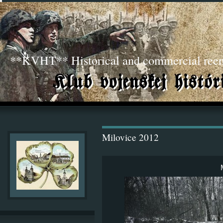
**KVHT** Historical and commercial ree
Milovice 2012