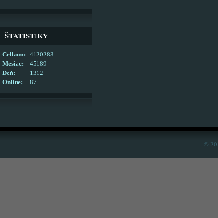
ŠTATISTIKY
Celkom:
4120283
Mesiac:
45189
Deň:
1312
Online:
87
© 20