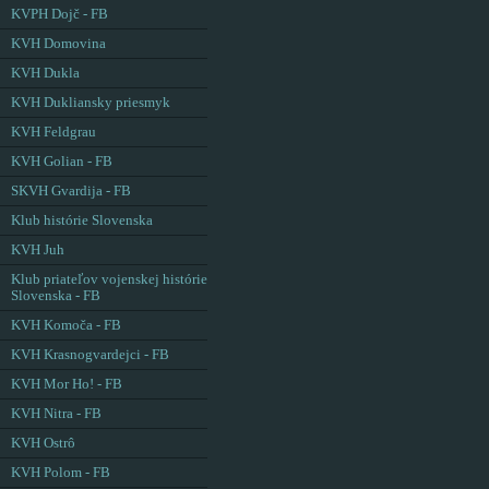
KVPH Dojč - FB
KVH Domovina
KVH Dukla
KVH Dukliansky priesmyk
KVH Feldgrau
KVH Golian - FB
SKVH Gvardija - FB
Klub histórie Slovenska
KVH Juh
Klub priateľov vojenskej histórie
Slovenska - FB
KVH Komoča - FB
KVH Krasnogvardejci - FB
KVH Mor Ho! - FB
KVH Nitra - FB
KVH Ostrô
KVH Polom - FB