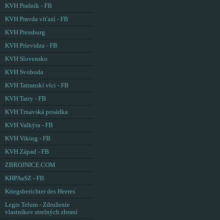
KVH Prašník - FB
KVH Pravda víťazí - FB
KVH Pressburg
KVH Prievidza - FB
KVH Slovensko
KVH Svoboda
KVH Tatranskí vlci - FB
KVH Tatry - FB
KVH Trnavská posádka
KVH Valkýra - FB
KVH Viking - FB
KVH Západ - FB
ZBROJNICE.COM
KHPAaSZ - FB
Kriegsberichter des Heeres
Legis Telum - Združenie
vlastníkov strelných zbraní