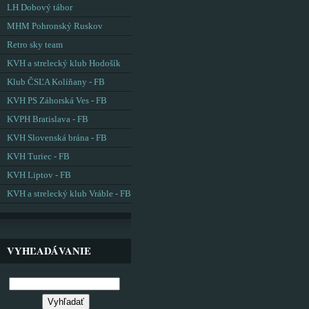
LH Dobový tábor
MHM Pohronský Ruskov
Retro sky team
KVH a strelecký klub Hodošík
Klub ČSĽA Kolíňany - FB
KVH PS Záhorská Ves - FB
KVPH Bratislava - FB
KVH Slovenská brána - FB
KVH Turiec - FB
KVH Liptov - FB
KVH a strelecký klub Vráble - FB
VYHĽADÁVANIE