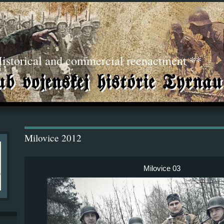
torical and commercial reenactment **
Milovice 2012
Milovice 03