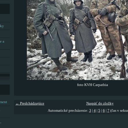
tky
e a
foto KVH Carpathia
tment
← Predchádzajúce
Naspäť do zložky
,
Automatické precházenie:
3
|
4
|
5
|
6
|
7
(čas v seku
,