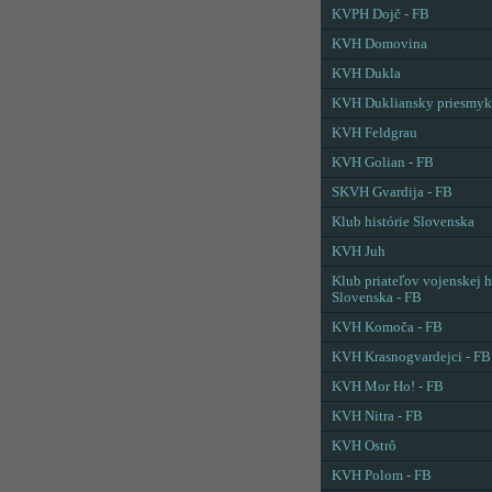
KVPH Dojč - FB
KVH Domovina
KVH Dukla
KVH Dukliansky priesmyk
KVH Feldgrau
KVH Golian - FB
SKVH Gvardija - FB
Klub histórie Slovenska
KVH Juh
Klub priateľov vojenskej h
Slovenska - FB
KVH Komoča - FB
KVH Krasnogvardejci - FB
KVH Mor Ho! - FB
KVH Nitra - FB
KVH Ostrô
KVH Polom - FB