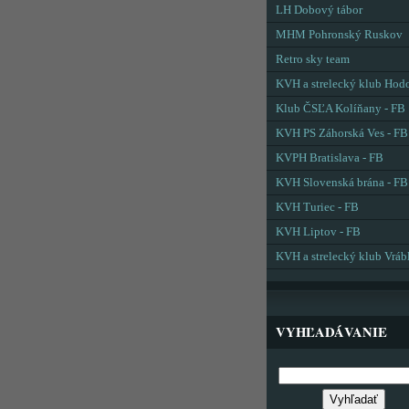
LH Dobový tábor
MHM Pohronský Ruskov
Retro sky team
KVH a strelecký klub Hod
Klub ČSĽA Kolíňany - FB
KVH PS Záhorská Ves - FB
KVPH Bratislava - FB
KVH Slovenská brána - FB
KVH Turiec - FB
KVH Liptov - FB
KVH a strelecký klub Vráb
VYHĽADÁVANIE