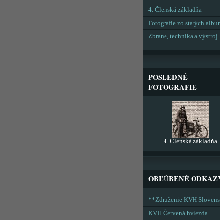
4. Členská základňa
Fotografie zo starých alb
Zbrane, technika a výstroj
POSLEDNÉ
FOTOGRAFIE
4. Členská základňa
OBĽÚBENÉ ODKAZ
**Združenie KVH Sloven
KVH Červená hviezda