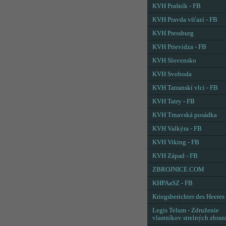
KVH Prašník - FB
KVH Pravda víťazí - FB
KVH Pressburg
KVH Prievidza - FB
KVH Slovensko
KVH Svoboda
KVH Tatranskí vlci - FB
KVH Tatry - FB
KVH Trnavská posádka
KVH Valkýra - FB
KVH Viking - FB
KVH Západ - FB
ZBROJNICE.COM
KHPAaSZ - FB
Kriegsberichter des Heeres
Legis Telum - Združenie
vlastníkov strelných zbran