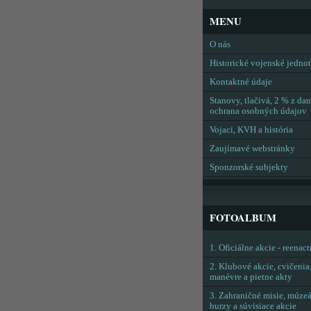
MENU
O nás
Historické vojenské jedno
Kontaktné údaje
Stanovy, tlačivá, 2 % z dan
ochrana osobných údajov
Vojaci, KVH a história
Zaujímavé webstránky
Sponzorské subjekty
FOTOALBUM
1. Oficiálne akcie - reenac
2. Klubové akcie, cvičenia
manévre a pietne akty
3. Zahraničné misie, múzeá
burzy a súvisiace akcie