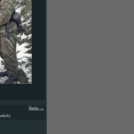
Ďalšie →
ndách)