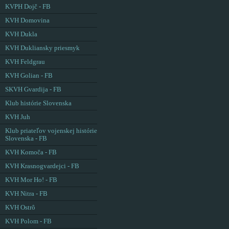
KVPH Dojč - FB
KVH Domovina
KVH Dukla
KVH Dukliansky priesmyk
KVH Feldgrau
KVH Golian - FB
SKVH Gvardija - FB
Klub histórie Slovenska
KVH Juh
Klub priateľov vojenskej histórie
Slovenska - FB
KVH Komoča - FB
KVH Krasnogvardejci - FB
KVH Mor Ho! - FB
KVH Nitra - FB
KVH Ostrô
KVH Polom - FB