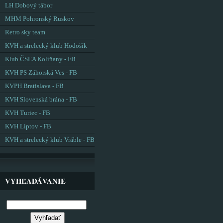
LH Dobový tábor
MHM Pohronský Ruskov
Retro sky team
KVH a strelecký klub Hodošík
Klub ČSĽA Kolíňany - FB
KVH PS Záhorská Ves - FB
KVPH Bratislava - FB
KVH Slovenská brána - FB
KVH Turiec - FB
KVH Liptov - FB
KVH a strelecký klub Vráble - FB
VYHĽADÁVANIE