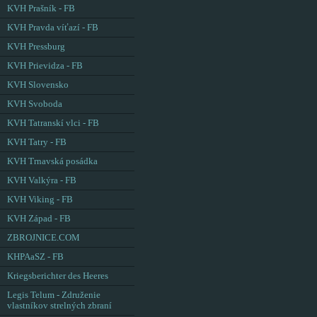
KVH Prašník - FB
KVH Pravda víťazí - FB
KVH Pressburg
KVH Prievidza - FB
KVH Slovensko
KVH Svoboda
KVH Tatranskí vlci - FB
KVH Tatry - FB
KVH Trnavská posádka
KVH Valkýra - FB
KVH Viking - FB
KVH Západ - FB
ZBROJNICE.COM
KHPAaSZ - FB
Kriegsberichter des Heeres
Legis Telum - Združenie
vlastníkov strelných zbraní