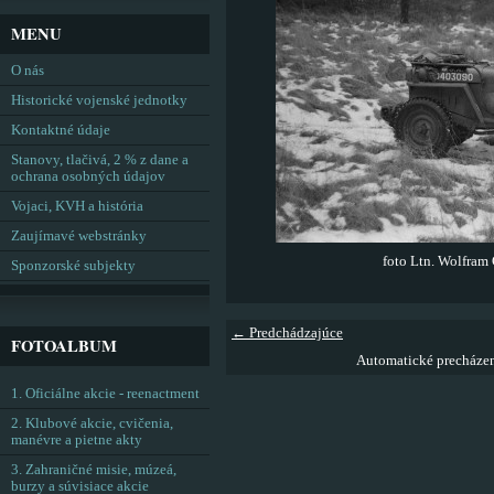
MENU
O nás
Historické vojenské jednotky
Kontaktné údaje
Stanovy, tlačivá, 2 % z dane a
ochrana osobných údajov
Vojaci, KVH a história
Zaujímavé webstránky
foto Ltn. Wolfram
Sponzorské subjekty
← Predchádzajúce
FOTOALBUM
Automatické precháze
1. Oficiálne akcie - reenactment
2. Klubové akcie, cvičenia,
manévre a pietne akty
3. Zahraničné misie, múzeá,
burzy a súvisiace akcie