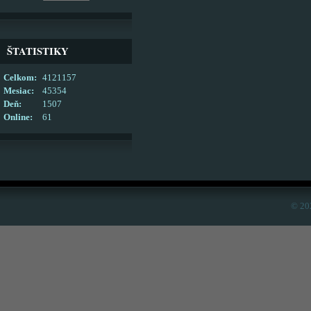
ŠTATISTIKY
Celkom:
4121157
Mesiac:
45354
Deň:
1507
Online:
61
© 20