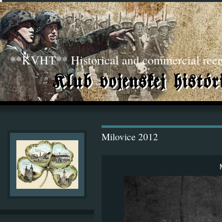
**KVHT** Historical and commercial ree
Milovice 2012