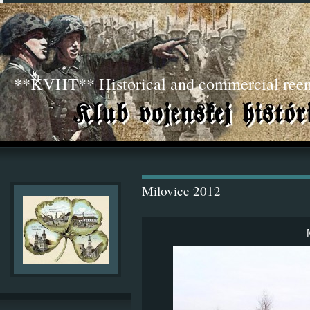
**KVHT** Historical and commercial ree
Milovice 2012