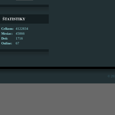
ŠTATISTIKY
Celkom:
4122834
Mesiac:
45866
Deň:
1716
Online:
67
© 20