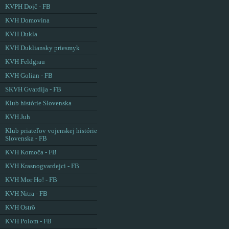
KVPH Dojč - FB
KVH Domovina
KVH Dukla
KVH Dukliansky priesmyk
KVH Feldgrau
KVH Golian - FB
SKVH Gvardija - FB
Klub histórie Slovenska
KVH Juh
Klub priateľov vojenskej histórie
Slovenska - FB
KVH Komoča - FB
KVH Krasnogvardejci - FB
KVH Mor Ho! - FB
KVH Nitra - FB
KVH Ostrô
KVH Polom - FB