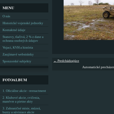
MENU
O nás
Historické vojenské jednotky
Kontaktné údaje
Stanovy, tlačivá, 2 % z dane a
ochrana osobných údajov
Vojaci, KVH a história
Zaujímavé webstránky
← Predchádzajúce
Sponzorské subjekty
Automatické precháze
FOTOALBUM
1. Oficiálne akcie - reenactment
2. Klubové akcie, cvičenia,
manévre a pietne akty
3. Zahraničné misie, múzeá,
burzy a súvisiace akcie