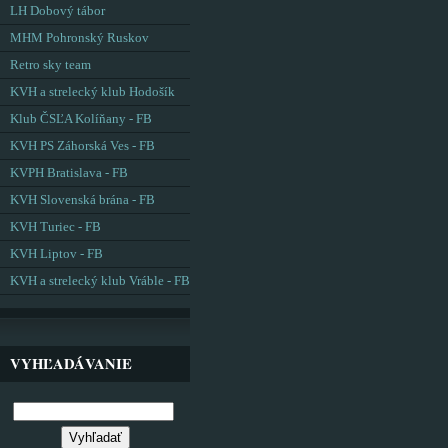
LH Dobový tábor
MHM Pohronský Ruskov
Retro sky team
KVH a strelecký klub Hodošík
Klub ČSĽA Kolíňany - FB
KVH PS Záhorská Ves - FB
KVPH Bratislava - FB
KVH Slovenská brána - FB
KVH Turiec - FB
KVH Liptov - FB
KVH a strelecký klub Vráble - FB
VYHĽADÁVANIE