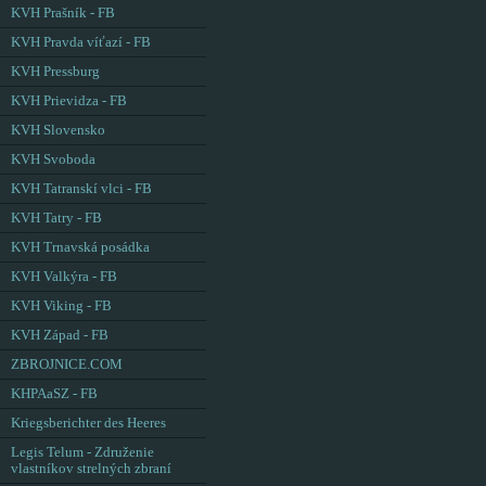
KVH Prašník - FB
KVH Pravda víťazí - FB
KVH Pressburg
KVH Prievidza - FB
KVH Slovensko
KVH Svoboda
KVH Tatranskí vlci - FB
KVH Tatry - FB
KVH Trnavská posádka
KVH Valkýra - FB
KVH Viking - FB
KVH Západ - FB
ZBROJNICE.COM
KHPAaSZ - FB
Kriegsberichter des Heeres
Legis Telum - Združenie
vlastníkov strelných zbraní