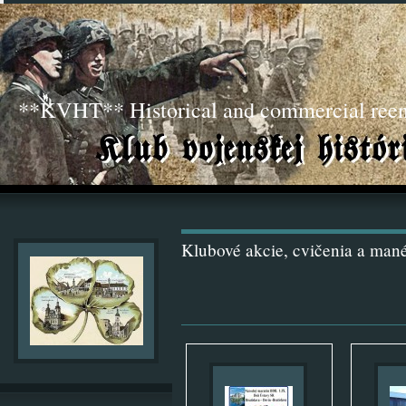
**KVHT** Historical and commercial ree
Klubové akcie, cvičenia a man