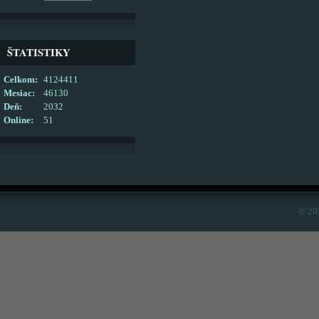
ŠTATISTIKY
Celkom:
4124411
Mesiac:
46130
Deň:
2032
Online:
51
© 20