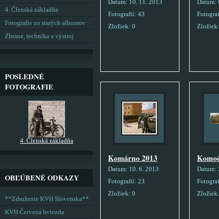
Datum:
10. 11. 2013
Datum:
4. Členská základňa
Fotografií:
43
Fotograf
Fotografie zo starých albumov
Zložiek:
0
Zložiek
Zbrane, technika a výstroj
POSLEDNÉ
FOTOGRAFIE
4. Členská základňa
Komárno 2013
Komoč
Datum:
10. 6. 2013
Datum:
OBĽÚBENÉ ODKAZY
Fotografií:
23
Fotograf
Zložiek:
0
Zložiek
**Združenie KVH Slovenska**
KVH Červená hviezda