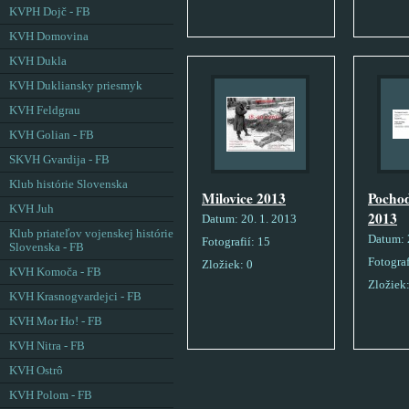
KVPH Dojč - FB
KVH Domovina
KVH Dukla
KVH Dukliansky priesmyk
KVH Feldgrau
KVH Golian - FB
SKVH Gvardija - FB
Klub histórie Slovenska
Milovice 2013
Pocho
KVH Juh
2013
Datum:
20. 1. 2013
Klub priateľov vojenskej histórie
Datum:
Fotografií:
15
Slovenska - FB
Fotograf
Zložiek:
0
KVH Komoča - FB
Zložiek
KVH Krasnogvardejci - FB
KVH Mor Ho! - FB
KVH Nitra - FB
KVH Ostrô
KVH Polom - FB