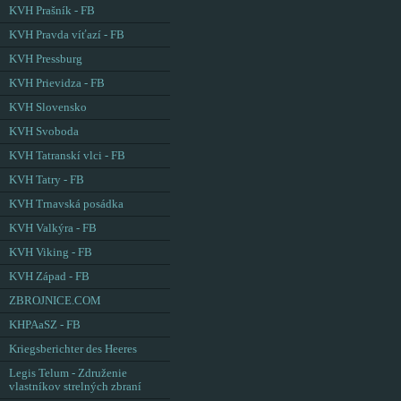
KVH Prašník - FB
KVH Pravda víťazí - FB
KVH Pressburg
KVH Prievidza - FB
KVH Slovensko
KVH Svoboda
KVH Tatranskí vlci - FB
KVH Tatry - FB
KVH Trnavská posádka
KVH Valkýra - FB
KVH Viking - FB
KVH Západ - FB
ZBROJNICE.COM
KHPAaSZ - FB
Kriegsberichter des Heeres
Legis Telum - Združenie
vlastníkov strelných zbraní