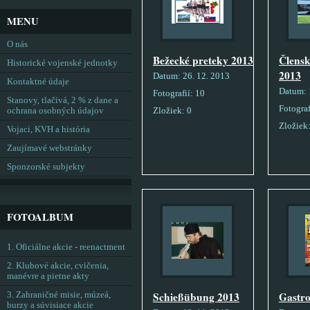
MENU
O nás
Bežecké preteky 2013
Člensk
Historické vojenské jednotky
2013
Datum:
26. 12. 2013
Kontaktné údaje
Datum:
Fotografií:
10
Stanovy, tlačivá, 2 % z dane a
Fotograf
ochrana osobných údajov
Zložiek:
0
Zložiek
Vojaci, KVH a história
Zaujímavé webstránky
Sponzorské subjekty
FOTOALBUM
1. Oficiálne akcie - reenactment
2. Klubové akcie, cvičenia,
manévre a pietne akty
Schießübung 2013
Gastro
3. Zahraničné misie, múzeá,
burzy a súvisiace akcie