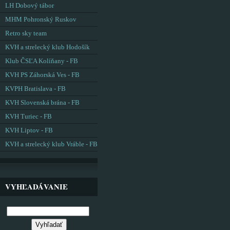
LH Dobový tábor
MHM Pohronský Ruskov
Retro sky team
KVH a strelecký klub Hodošík
Klub ČSĽA Kolíňany - FB
KVH PS Záhorská Ves - FB
KVPH Bratislava - FB
KVH Slovenská brána - FB
KVH Turiec - FB
KVH Liptov - FB
KVH a strelecký klub Vráble - FB
VYHĽADÁVANIE