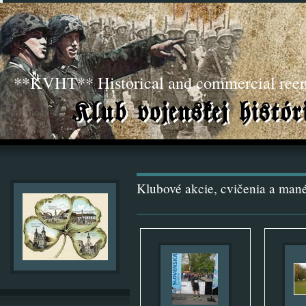
**KVHT** Historical and commercial ree
Klubové akcie, cvičenia a man