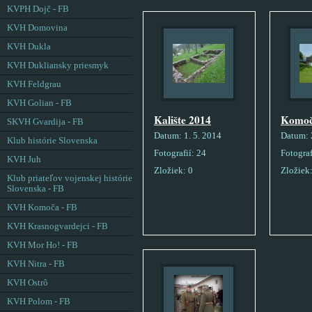
KVPH Dojč - FB
KVH Domovina
KVH Dukla
KVH Dukliansky priesmyk
KVH Feldgrau
KVH Golian - FB
Kalište 2014
Komoč
SKVH Gvardija - FB
Datum:
1. 5. 2014
Datum:
Klub histórie Slovenska
Fotografií:
24
Fotograf
KVH Juh
Zložiek:
0
Zložiek
Klub priateľov vojenskej histórie
Slovenska - FB
KVH Komoča - FB
KVH Krasnogvardejci - FB
KVH Mor Ho! - FB
KVH Nitra - FB
KVH Ostrô
KVH Polom - FB