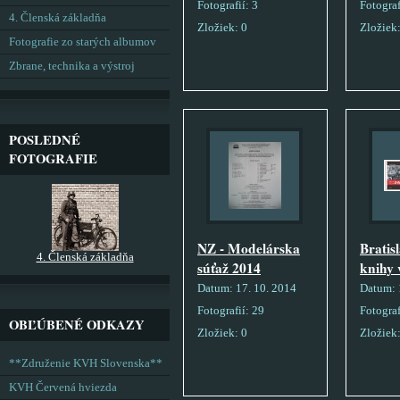
Fotografií:
3
Fotograf
4. Členská základňa
Zložiek:
0
Zložiek
Fotografie zo starých albumov
Zbrane, technika a výstroj
POSLEDNÉ
FOTOGRAFIE
NZ - Modelárska
Bratis
4. Členská základňa
súťaž 2014
knihy 
Datum:
17. 10. 2014
Datum:
Fotografií:
29
Fotograf
OBĽÚBENÉ ODKAZY
Zložiek:
0
Zložiek
**Združenie KVH Slovenska**
KVH Červená hviezda