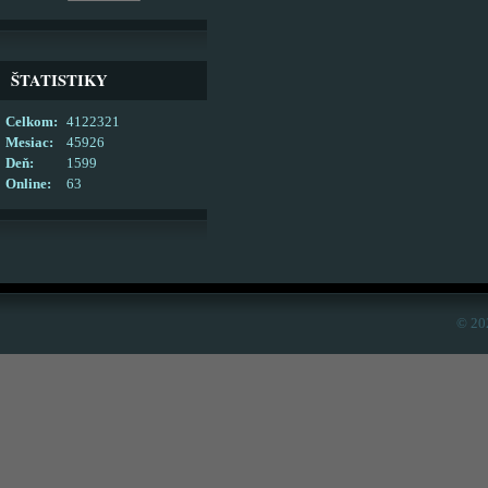
ŠTATISTIKY
Celkom:
4122321
Mesiac:
45926
Deň:
1599
Online:
63
© 20