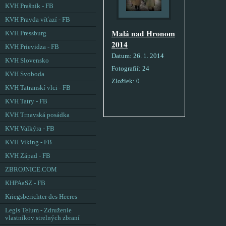
KVH Prašník - FB
KVH Pravda víťazí - FB
Malá nad Hronom
KVH Pressburg
2014
KVH Prievidza - FB
Datum:
26. 1. 2014
KVH Slovensko
Fotografií:
24
KVH Svoboda
Zložiek:
0
KVH Tatranskí vlci - FB
KVH Tatry - FB
KVH Trnavská posádka
KVH Valkýra - FB
KVH Viking - FB
KVH Západ - FB
ZBROJNICE.COM
KHPAaSZ - FB
Kriegsberichter des Heeres
Legis Telum - Združenie
vlastníkov strelných zbraní