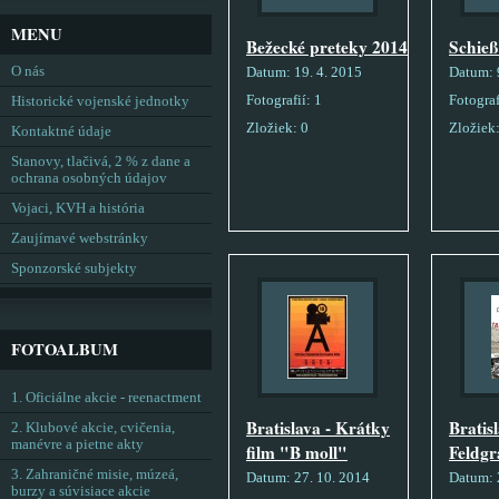
MENU
Bežecké preteky 2014
Schie
O nás
Datum:
19. 4. 2015
Datum:
Fotografií:
1
Fotograf
Historické vojenské jednotky
Zložiek:
0
Zložiek
Kontaktné údaje
Stanovy, tlačivá, 2 % z dane a
ochrana osobných údajov
Vojaci, KVH a história
Zaujímavé webstránky
Sponzorské subjekty
FOTOALBUM
1. Oficiálne akcie - reenactment
Bratislava - Krátky
Bratis
2. Klubové akcie, cvičenia,
manévre a pietne akty
film "B moll"
Feldgr
3. Zahraničné misie, múzeá,
Datum:
27. 10. 2014
Datum:
burzy a súvisiace akcie