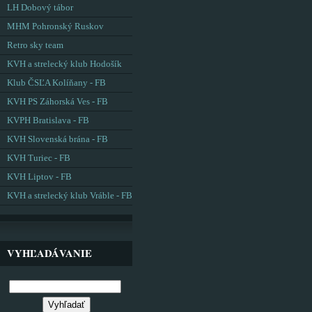
LH Dobový tábor
MHM Pohronský Ruskov
Retro sky team
KVH a strelecký klub Hodošík
Klub ČSĽA Kolíňany - FB
KVH PS Záhorská Ves - FB
KVPH Bratislava - FB
KVH Slovenská brána - FB
KVH Turiec - FB
KVH Liptov - FB
KVH a strelecký klub Vráble - FB
VYHĽADÁVANIE