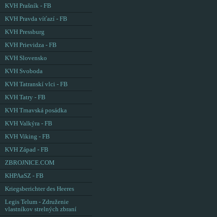
KVH Prašník - FB
KVH Pravda víťazí - FB
KVH Pressburg
KVH Prievidza - FB
KVH Slovensko
KVH Svoboda
KVH Tatranskí vlci - FB
KVH Tatry - FB
KVH Trnavská posádka
KVH Valkýra - FB
KVH Viking - FB
KVH Západ - FB
ZBROJNICE.COM
KHPAaSZ - FB
Kriegsberichter des Heeres
Legis Telum - Združenie
vlastníkov strelných zbraní