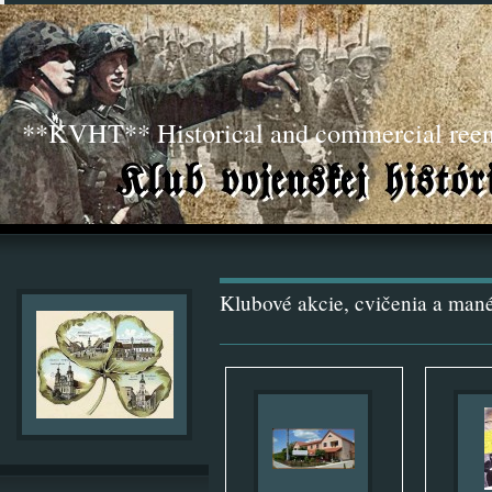
**KVHT** Historical and commercial ree
Klubové akcie, cvičenia a man