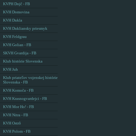
KVPH Dojč - FB
KVH Domovina
KVH Dukla
KVH Dukliansky priesmyk
KVH Feldgrau
KVH Golian - FB
SKVH Gvardija - FB
Klub histórie Slovenska
KVH Juh
Klub priateľov vojenskej histórie
Slovenska - FB
KVH Komoča - FB
KVH Krasnogvardejci - FB
KVH Mor Ho! - FB
KVH Nitra - FB
KVH Ostrô
KVH Polom - FB