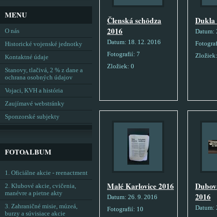
MENU
Členská schôdza
Dukla
2016
O nás
Datum:
Datum:
18. 12. 2016
Fotograf
Historické vojenské jednotky
Fotografií:
7
Zložiek
Kontaktné údaje
Zložiek:
0
Stanovy, tlačivá, 2 % z dane a
ochrana osobných údajov
Vojaci, KVH a história
Zaujímavé webstránky
Sponzorské subjekty
FOTOALBUM
1. Oficiálne akcie - reenactment
Malé Karlovice 2016
Dubov
2. Klubové akcie, cvičenia,
manévre a pietne akty
2016
Datum:
26. 9. 2016
3. Zahraničné misie, múzeá,
Datum:
Fotografií:
10
burzy a súvisiace akcie