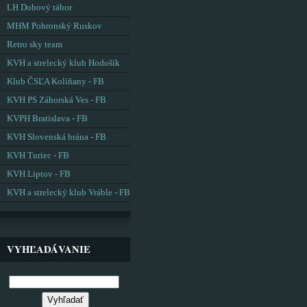
LH Dobový tábor
MHM Pohronský Ruskov
Retro sky team
KVH a strelecký klub Hodošík
Klub ČSĽA Kolíňany - FB
KVH PS Záhorská Ves - FB
KVPH Bratislava - FB
KVH Slovenská brána - FB
KVH Turiec - FB
KVH Liptov - FB
KVH a strelecký klub Vráble - FB
VYHĽADÁVANIE