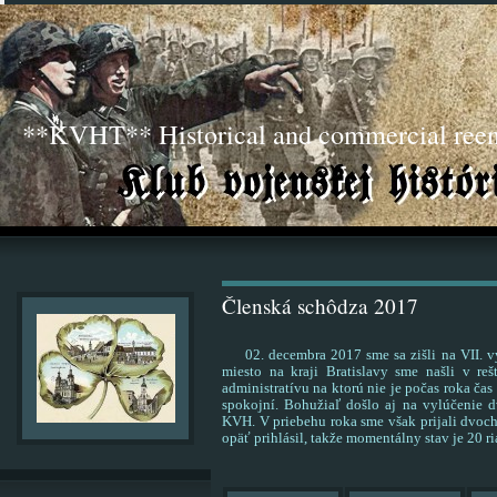
**KVHT** Historical and commercial ree
Členská schôdza 2017
02. decembra 2017 sme sa zišli na VII. vý
miesto na kraji Bratislavy sme našli v reš
administratívu na ktorú nie je počas roka ča
spokojní. Bohužiaľ došlo aj na vylúčenie d
KVH. V priebehu roka sme však prijali dvoch
opäť prihlásil, takže momentálny stav je 20 r