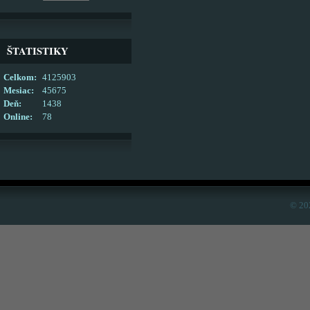
ŠTATISTIKY
Celkom:
4125903
Mesiac:
45675
Deň:
1438
Online:
78
© 20