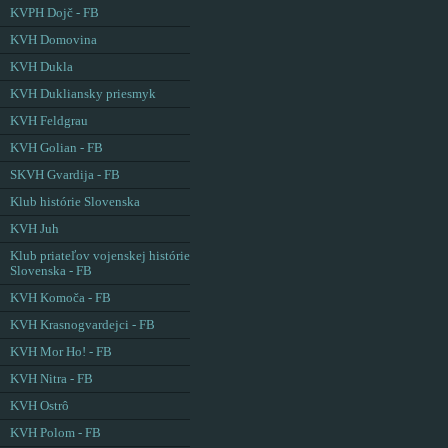
KVPH Dojč - FB
KVH Domovina
KVH Dukla
KVH Dukliansky priesmyk
KVH Feldgrau
KVH Golian - FB
SKVH Gvardija - FB
Klub histórie Slovenska
KVH Juh
Klub priateľov vojenskej histórie
Slovenska - FB
KVH Komoča - FB
KVH Krasnogvardejci - FB
KVH Mor Ho! - FB
KVH Nitra - FB
KVH Ostrô
KVH Polom - FB