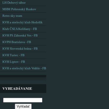
LH Dobový tábor
MHM Pohronský Ruskov
Retro sky team
KVH a strelecký klub Hodošík
Klub ČSĽA Kolíňany - FB
KVH PS Záhorská Ves - FB
KVPH Bratislava - FB
KVH Slovenská brána - FB
KVH Turiec - FB
KVH Liptov - FB
KVH a strelecký klub Vráble - FB
VYHĽADÁVANIE