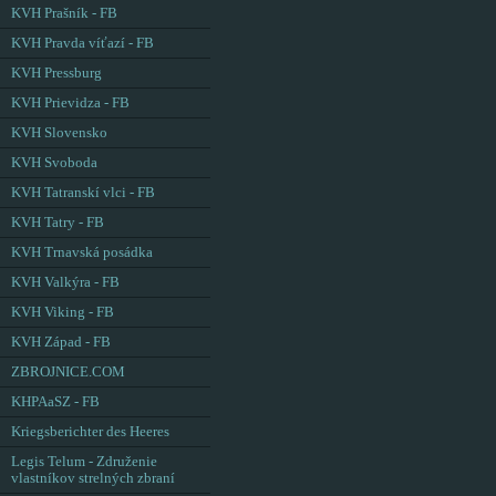
KVH Prašník - FB
KVH Pravda víťazí - FB
KVH Pressburg
KVH Prievidza - FB
KVH Slovensko
KVH Svoboda
KVH Tatranskí vlci - FB
KVH Tatry - FB
KVH Trnavská posádka
KVH Valkýra - FB
KVH Viking - FB
KVH Západ - FB
ZBROJNICE.COM
KHPAaSZ - FB
Kriegsberichter des Heeres
Legis Telum - Združenie
vlastníkov strelných zbraní