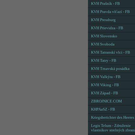
KVH Prašník - FB
KVH Pravda víťazí - FB
KVH Pressburg
KVH Prievidza - FB
KVH Slovensko
KVH Svoboda
KVH Tatranskí vlci - FB
KVH Tatry - FB
KVH Trnavská posádka
KVH Valkýra - FB
KVH Viking - FB
KVH Západ - FB
ZBROJNICE.COM
KHPAaSZ - FB
Kriegsberichter des Heeres
Legis Telum - Združenie
vlastníkov strelných zbran