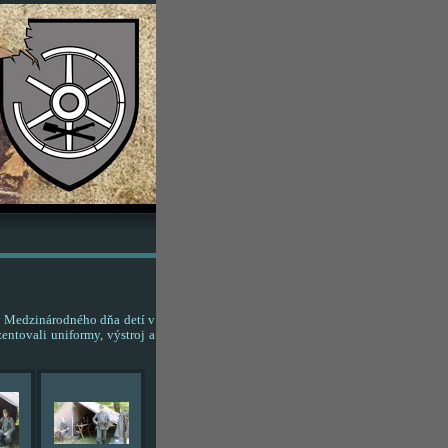
v Medzinárodného dňa detí v
entovali uniformy, výstroj a