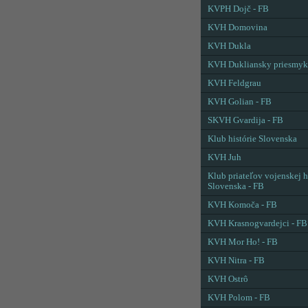
KVPH Dojč - FB
KVH Domovina
KVH Dukla
KVH Dukliansky priesmyk
KVH Feldgrau
KVH Golian - FB
SKVH Gvardija - FB
Klub histórie Slovenska
KVH Juh
Klub priateľov vojenskej h
Slovenska - FB
KVH Komoča - FB
KVH Krasnogvardejci - FB
KVH Mor Ho! - FB
KVH Nitra - FB
KVH Ostrô
KVH Polom - FB