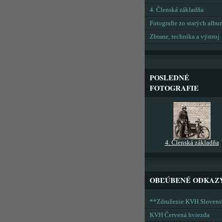
4. Členská základňa
Fotografie zo starých alb
Zbrane, technika a výstroj
POSLEDNÉ
FOTOGRAFIE
4. Členská základňa
OBĽÚBENÉ ODKAZ
**Združenie KVH Sloven
KVH Červená hviezda