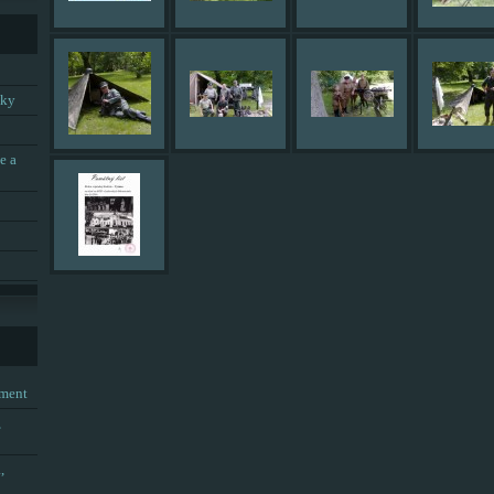
tky
e a
tment
,
,