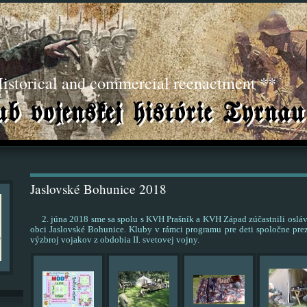
torical and commercial reenactment **
Jaslovské Bohunice 2018
2. júna 2018 sme sa spolu s KVH Prašník a KVH Západ zúčastnili oslá
obci Jaslovské Bohunice. Kluby v rámci programu pre deti spoločne prez
výzbroj vojakov z obdobia II. svetovej vojny.