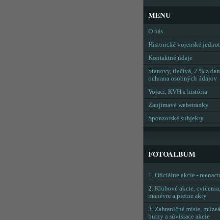
MENU
O nás
Historické vojenské jedno
Kontaktné údaje
Stanovy, tlačivá, 2 % z dan
ochrana osobných údajov
Vojaci, KVH a história
Zaujímavé webstránky
Sponzorské subjekty
FOTOALBUM
1. Oficiálne akcie - reenac
2. Klubové akcie, cvičenia
manévre a pietne akty
3. Zahraničné misie, múzeá
burzy a súvisiace akcie