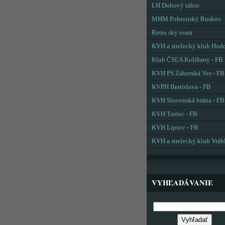
LH Dobový tábor
MHM Pohronský Ruskov
Retro sky team
KVH a strelecký klub Hod
Klub ČSĽA Kolíňany - FB
KVH PS Záhorská Ves - FB
KVPH Bratislava - FB
KVH Slovenská brána - FB
KVH Turiec - FB
KVH Liptov - FB
KVH a strelecký klub Vráb
VYHĽADÁVANIE