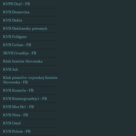
KVPH Dojč - FB
KVH Domovina
KVH Dukla
KVH Dukliansky priesmyk
KVH Feldgrau
KVH Golian - FB
SKVH Gvardija - FB
Klub histórie Slovenska
KVH Juh
Klub priateľov vojenskej histórie
Slovenska - FB
KVH Komoča - FB
KVH Krasnogvardejci - FB
KVH Mor Ho! - FB
KVH Nitra - FB
KVH Ostrô
KVH Polom - FB