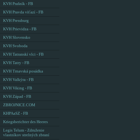
KVH Prašník - FB
KVH Pravda víťazí - FB
KVH Pressburg
KVH Prievidza - FB
KVH Slovensko
KVH Svoboda
KVH Tatranskí vlci - FB
KVH Tatry - FB
KVH Trnavská posádka
KVH Valkýra - FB
KVH Viking - FB
KVH Západ - FB
ZBROJNICE.COM
KHPAaSZ - FB
Kriegsberichter des Heeres
Legis Telum - Združenie
vlastníkov strelných zbraní