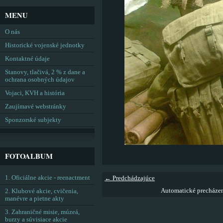
MENU
O nás
Historické vojenské jednotky
Kontaktné údaje
Stanovy, tlačivá, 2 % z dane a
ochrana osobných údajov
Vojaci, KVH a história
Zaujímavé webstránky
Sponzorské subjekty
FOTOALBUM
1. Oficiálne akcie - reenactment
← Predchádzajúce
Automatické precháze
2. Klubové akcie, cvičenia,
manévre a pietne akty
3. Zahraničné misie, múzeá,
burzy a súvisiace akcie