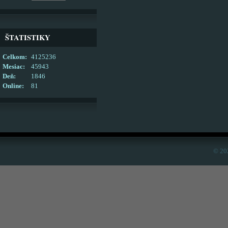
ŠTATISTIKY
Celkom:
4125236
Mesiac:
45943
Deň:
1846
Online:
81
© 20