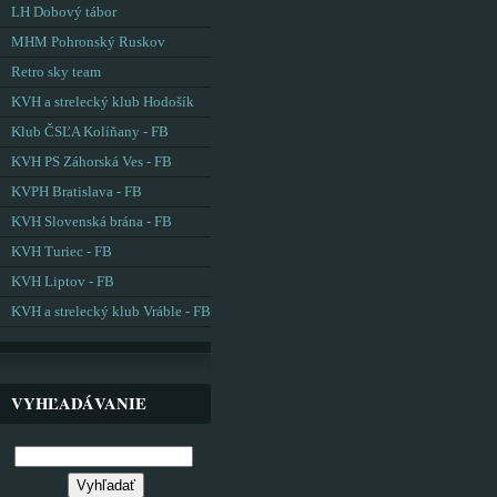
LH Dobový tábor
MHM Pohronský Ruskov
Retro sky team
KVH a strelecký klub Hodošík
Klub ČSĽA Kolíňany - FB
KVH PS Záhorská Ves - FB
KVPH Bratislava - FB
KVH Slovenská brána - FB
KVH Turiec - FB
KVH Liptov - FB
KVH a strelecký klub Vráble - FB
VYHĽADÁVANIE