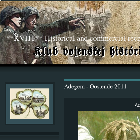
**KVHT** Historical and commercial ree
Adegem - Oostende 2011
Ad