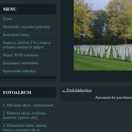
MENU
O nás
Historické vojenské jednotky
Kontaktné údaje
Stanovy, tlačivá, 2 % z dane a
ochrana osobných údajov
Vojaci, KVH a história
Zaujímavé webstránky
Sponzorské subjekty
← Predchádzajúce
FOTOALBUM
Automatické precháze
1. Oficiálne akcie - reenactment
2. Klubové akcie, cvičenia,
manévre a pietne akty
3. Zahraničné misie, múzeá,
burzy a súvisiace akcie