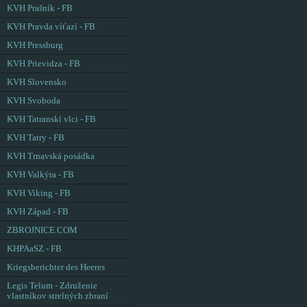
KVH Prašník - FB
KVH Pravda víťazí - FB
KVH Pressburg
KVH Prievidza - FB
KVH Slovensko
KVH Svoboda
KVH Tatranskí vlci - FB
KVH Tatry - FB
KVH Trnavská posádka
KVH Valkýra - FB
KVH Viking - FB
KVH Západ - FB
ZBROJNICE.COM
KHPAaSZ - FB
Kriegsberichter des Heeres
Legis Telum - Združenie
vlastníkov strelných zbraní