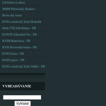
LH Dobový tábor
MHM Pohronský Ruskov
Retro sky team
KVH a strelecký klub Hodošík
Klub ČSĽA Kolíňany - FB
KVH PS Záhorská Ves - FB
KVPH Bratislava - FB
KVH Slovenská brána - FB
KVH Turiec - FB
KVH Liptov - FB
KVH a strelecký klub Vráble - FB
VYHĽADÁVANIE