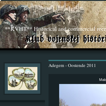
**KVHT** Historical and commercial ree
Adegem - Oostende 2011
Mal