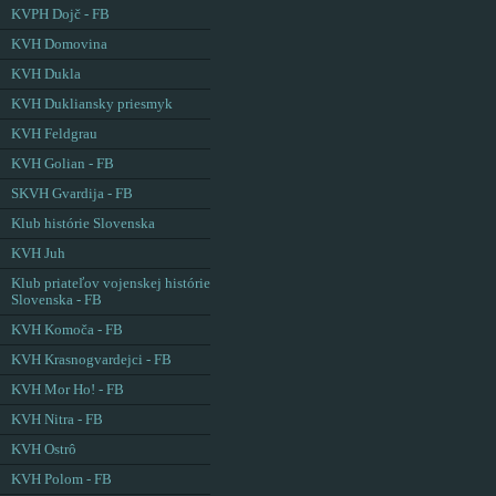
KVPH Dojč - FB
KVH Domovina
KVH Dukla
KVH Dukliansky priesmyk
KVH Feldgrau
KVH Golian - FB
SKVH Gvardija - FB
Klub histórie Slovenska
KVH Juh
Klub priateľov vojenskej histórie
Slovenska - FB
KVH Komoča - FB
KVH Krasnogvardejci - FB
KVH Mor Ho! - FB
KVH Nitra - FB
KVH Ostrô
KVH Polom - FB