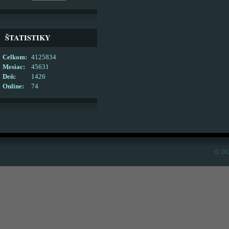
ŠTATISTIKY
Celkom:
4125834
Mesiac:
45631
Deň:
1426
Online:
74
© 20