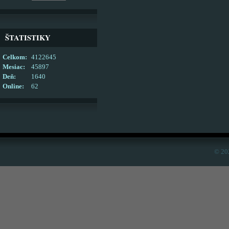
ŠTATISTIKY
Celkom:
4122645
Mesiac:
45897
Deň:
1640
Online:
62
© 20