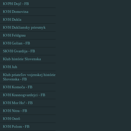
KVPH Dojč - FB
KVH Domovina
KVH Dukla
KVH Dukliansky priesmyk
KVH Feldgrau
KVH Golian - FB
SKVH Gvardija - FB
Klub histórie Slovenska
KVH Juh
Klub priateľov vojenskej histórie
Slovenska - FB
KVH Komoča - FB
KVH Krasnogvardejci - FB
KVH Mor Ho! - FB
KVH Nitra - FB
KVH Ostrô
KVH Polom - FB