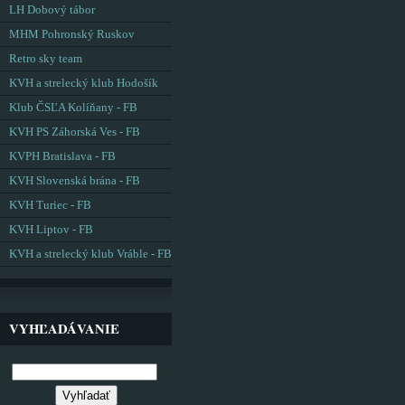
LH Dobový tábor
MHM Pohronský Ruskov
Retro sky team
KVH a strelecký klub Hodošík
Klub ČSĽA Kolíňany - FB
KVH PS Záhorská Ves - FB
KVPH Bratislava - FB
KVH Slovenská brána - FB
KVH Turiec - FB
KVH Liptov - FB
KVH a strelecký klub Vráble - FB
VYHĽADÁVANIE