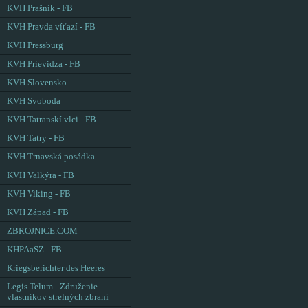
KVH Prašník - FB
KVH Pravda víťazí - FB
KVH Pressburg
KVH Prievidza - FB
KVH Slovensko
KVH Svoboda
KVH Tatranskí vlci - FB
KVH Tatry - FB
KVH Trnavská posádka
KVH Valkýra - FB
KVH Viking - FB
KVH Západ - FB
ZBROJNICE.COM
KHPAaSZ - FB
Kriegsberichter des Heeres
Legis Telum - Združenie
vlastníkov strelných zbraní