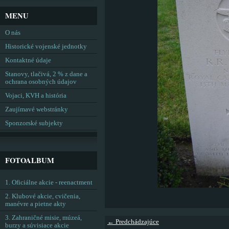
MENU
O nás
Historické vojenské jednotky
Kontaktné údaje
Stanovy, tlačivá, 2 % z dane a
ochrana osobných údajov
Vojaci, KVH a história
Zaujímavé webstránky
Sponzorské subjekty
FOTOALBUM
1. Oficiálne akcie - reenactment
2. Klubové akcie, cvičenia,
manévre a pietne akty
3. Zahraničné misie, múzeá,
← Predchádzajúce
burzy a súvisiace akcie