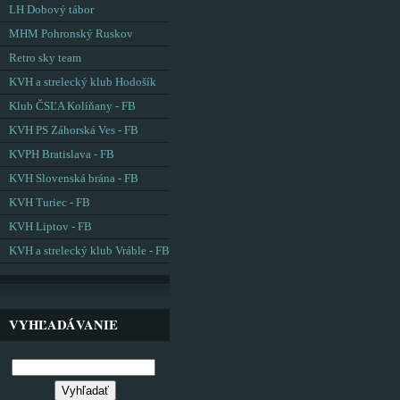
LH Dobový tábor
MHM Pohronský Ruskov
Retro sky team
KVH a strelecký klub Hodošík
Klub ČSĽA Kolíňany - FB
KVH PS Záhorská Ves - FB
KVPH Bratislava - FB
KVH Slovenská brána - FB
KVH Turiec - FB
KVH Liptov - FB
KVH a strelecký klub Vráble - FB
VYHĽADÁVANIE