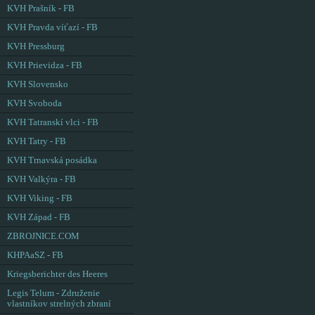
KVH Prašník - FB
KVH Pravda víťazí - FB
KVH Pressburg
KVH Prievidza - FB
KVH Slovensko
KVH Svoboda
KVH Tatranskí vlci - FB
KVH Tatry - FB
KVH Trnavská posádka
KVH Valkýra - FB
KVH Viking - FB
KVH Západ - FB
ZBROJNICE.COM
KHPAaSZ - FB
Kriegsberichter des Heeres
Legis Telum - Združenie
vlastníkov strelných zbraní