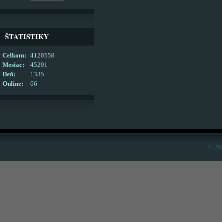
ŠTATISTIKY
Celkom:
4120558
Mesiac:
45291
Deň:
1335
Online:
66
© 20