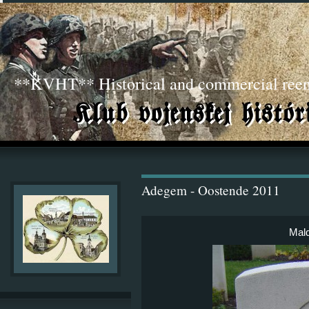
**KVHT** Historical and commercial ree
Adegem - Oostende 2011
Mal