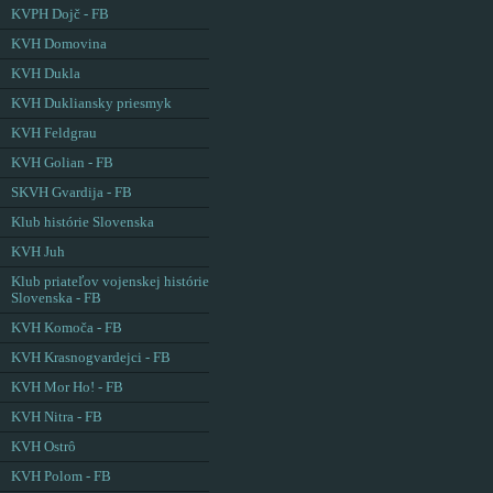
KVPH Dojč - FB
KVH Domovina
KVH Dukla
KVH Dukliansky priesmyk
KVH Feldgrau
KVH Golian - FB
SKVH Gvardija - FB
Klub histórie Slovenska
KVH Juh
Klub priateľov vojenskej histórie
Slovenska - FB
KVH Komoča - FB
KVH Krasnogvardejci - FB
KVH Mor Ho! - FB
KVH Nitra - FB
KVH Ostrô
KVH Polom - FB