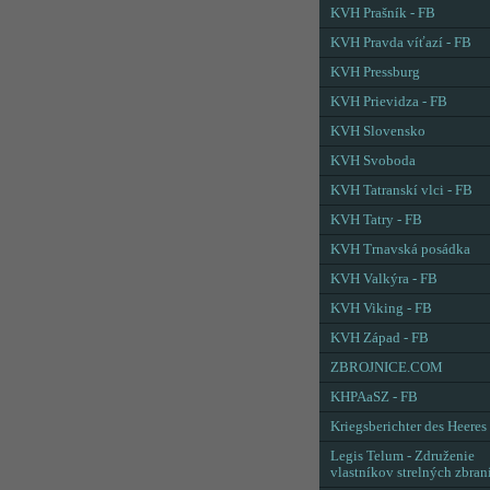
KVH Prašník - FB
KVH Pravda víťazí - FB
KVH Pressburg
KVH Prievidza - FB
KVH Slovensko
KVH Svoboda
KVH Tatranskí vlci - FB
KVH Tatry - FB
KVH Trnavská posádka
KVH Valkýra - FB
KVH Viking - FB
KVH Západ - FB
ZBROJNICE.COM
KHPAaSZ - FB
Kriegsberichter des Heeres
Legis Telum - Združenie
vlastníkov strelných zbran