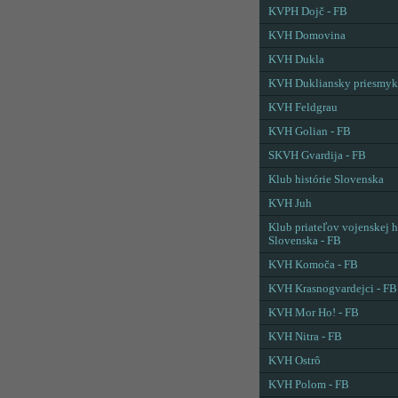
KVPH Dojč - FB
KVH Domovina
KVH Dukla
KVH Dukliansky priesmyk
KVH Feldgrau
KVH Golian - FB
SKVH Gvardija - FB
Klub histórie Slovenska
KVH Juh
Klub priateľov vojenskej h
Slovenska - FB
KVH Komoča - FB
KVH Krasnogvardejci - FB
KVH Mor Ho! - FB
KVH Nitra - FB
KVH Ostrô
KVH Polom - FB