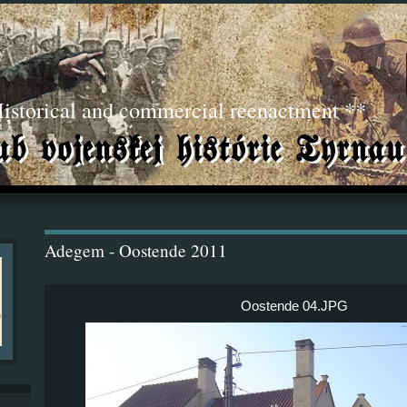
torical and commercial reenactment **
Adegem - Oostende 2011
Oostende 04.JPG