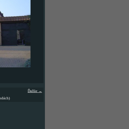
Ďalšie →
ndách)