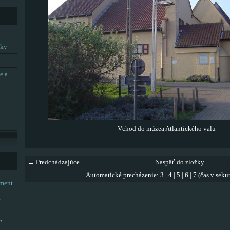
tky
e a
Vchod do múzea Atlantického valu
← Predchádzajúce
Naspäť do zložky
Automatické precházenie:
3
|
4
|
5
|
6
|
7
(čas v seku
tment
,
,