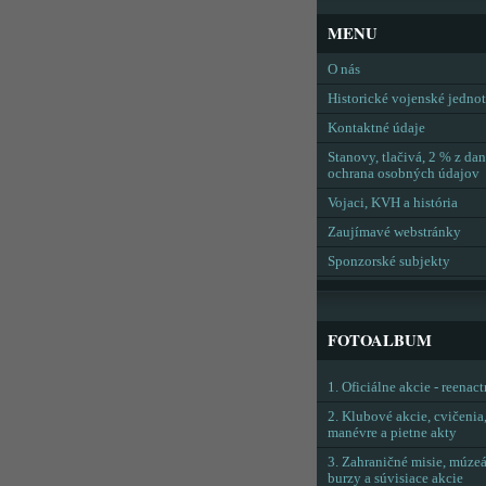
MENU
O nás
Historické vojenské jedno
Kontaktné údaje
Stanovy, tlačivá, 2 % z dan
ochrana osobných údajov
Vojaci, KVH a história
Zaujímavé webstránky
Sponzorské subjekty
FOTOALBUM
1. Oficiálne akcie - reenac
2. Klubové akcie, cvičenia
manévre a pietne akty
3. Zahraničné misie, múzeá
burzy a súvisiace akcie