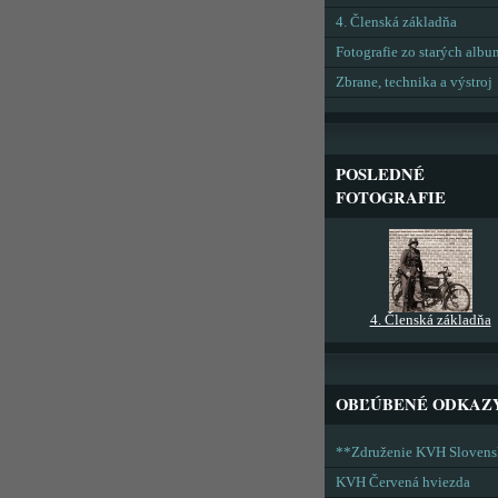
4. Členská základňa
Fotografie zo starých alb
Zbrane, technika a výstroj
POSLEDNÉ
FOTOGRAFIE
4. Členská základňa
OBĽÚBENÉ ODKAZ
**Združenie KVH Sloven
KVH Červená hviezda