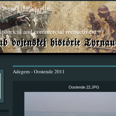
torical and commercial reenactment **
Adegem - Oostende 2011
Oostende 22.JPG