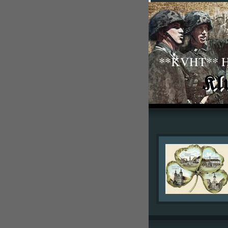
**KVHT** His