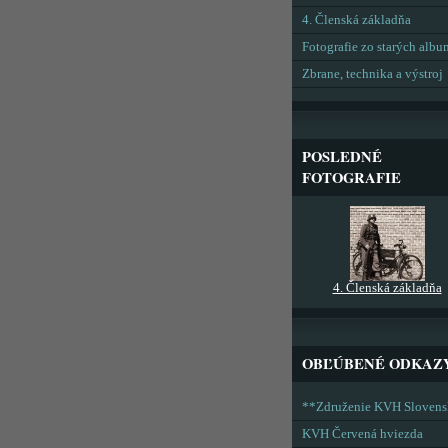
4. Členská základňa
Fotografie zo starých alb
Zbrane, technika a výstroj
POSLEDNÉ
FOTOGRAFIE
4. Členská základňa
OBĽÚBENÉ ODKAZ
**Združenie KVH Sloven
KVH Červená hviezda