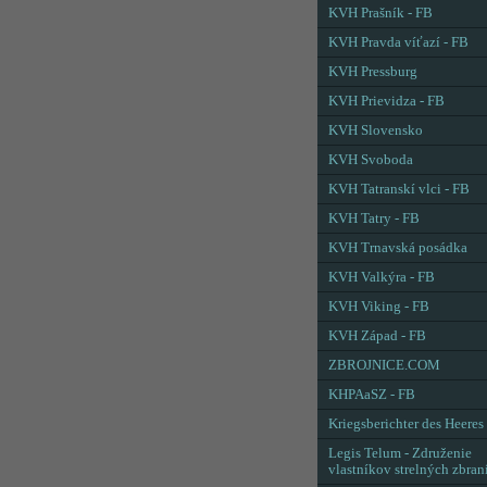
KVH Prašník - FB
KVH Pravda víťazí - FB
KVH Pressburg
KVH Prievidza - FB
KVH Slovensko
KVH Svoboda
KVH Tatranskí vlci - FB
KVH Tatry - FB
KVH Trnavská posádka
KVH Valkýra - FB
KVH Viking - FB
KVH Západ - FB
ZBROJNICE.COM
KHPAaSZ - FB
Kriegsberichter des Heeres
Legis Telum - Združenie
vlastníkov strelných zbran