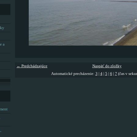
tky
e a
← Predchádzajúce
Naspäť do zložky
Automatické precházenie:
3
|
4
|
5
|
6
|
7
(čas v seku
tment
,
,