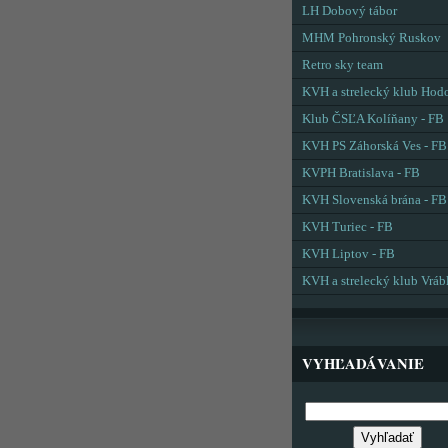
LH Dobový tábor
MHM Pohronský Ruskov
Retro sky team
KVH a strelecký klub Hod
Klub ČSĽA Kolíňany - FB
KVH PS Záhorská Ves - FB
KVPH Bratislava - FB
KVH Slovenská brána - FB
KVH Turiec - FB
KVH Liptov - FB
KVH a strelecký klub Vráb
VYHĽADÁVANIE