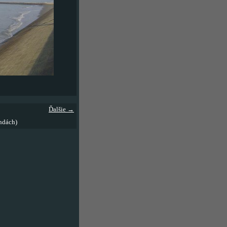
Ďalšie →
ndách)