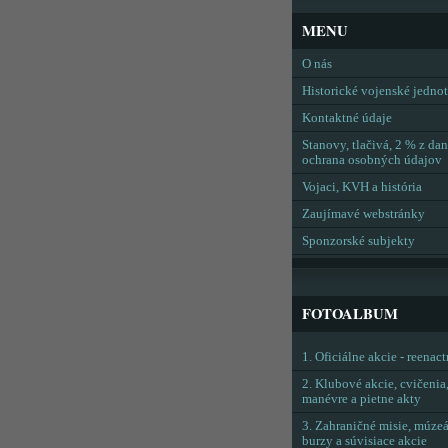
MENU
O nás
Historické vojenské jedno
Kontaktné údaje
Stanovy, tlačivá, 2 % z dan
ochrana osobných údajov
Vojaci, KVH a história
Zaujímavé webstránky
Sponzorské subjekty
FOTOALBUM
1. Oficiálne akcie - reenac
2. Klubové akcie, cvičenia
manévre a pietne akty
3. Zahraničné misie, múzeá
burzy a súvisiace akcie