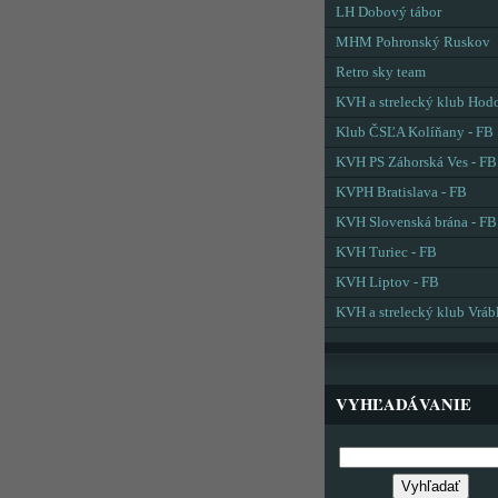
LH Dobový tábor
MHM Pohronský Ruskov
Retro sky team
KVH a strelecký klub Hod
Klub ČSĽA Kolíňany - FB
KVH PS Záhorská Ves - FB
KVPH Bratislava - FB
KVH Slovenská brána - FB
KVH Turiec - FB
KVH Liptov - FB
KVH a strelecký klub Vráb
VYHĽADÁVANIE