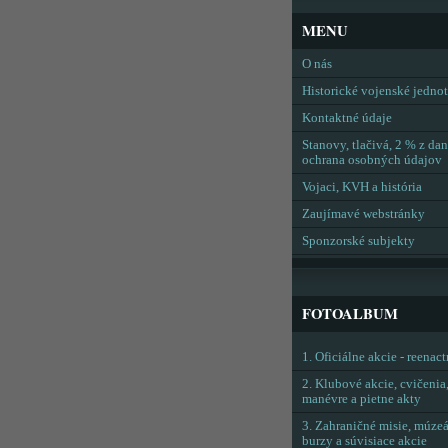
MENU
O nás
Historické vojenské jedno
Kontaktné údaje
Stanovy, tlačivá, 2 % z dan
ochrana osobných údajov
Vojaci, KVH a história
Zaujímavé webstránky
Sponzorské subjekty
FOTOALBUM
1. Oficiálne akcie - reenac
2. Klubové akcie, cvičenia
manévre a pietne akty
3. Zahraničné misie, múzeá
burzy a súvisiace akcie