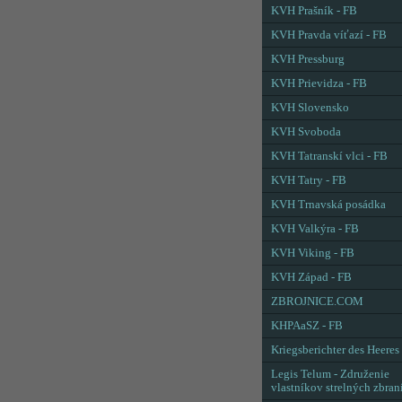
KVH Prašník - FB
KVH Pravda víťazí - FB
KVH Pressburg
KVH Prievidza - FB
KVH Slovensko
KVH Svoboda
KVH Tatranskí vlci - FB
KVH Tatry - FB
KVH Trnavská posádka
KVH Valkýra - FB
KVH Viking - FB
KVH Západ - FB
ZBROJNICE.COM
KHPAaSZ - FB
Kriegsberichter des Heeres
Legis Telum - Združenie
vlastníkov strelných zbran