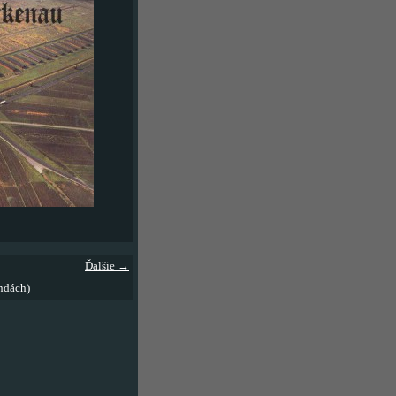
Ďalšie →
ndách)