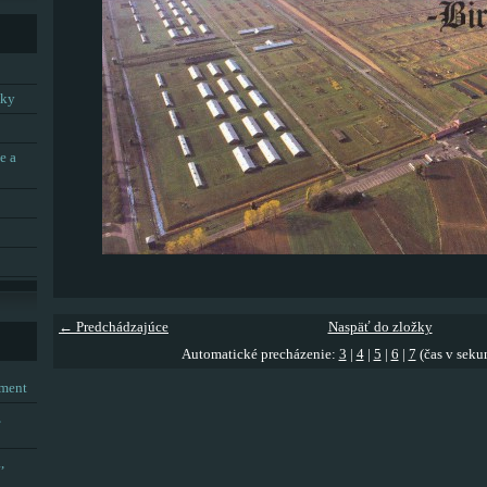
tky
e a
← Predchádzajúce
Naspäť do zložky
Automatické precházenie:
3
|
4
|
5
|
6
|
7
(čas v seku
tment
,
,