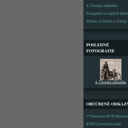
4. Členská základňa
Fotografie zo starých alb
Zbrane, technika a výstroj
POSLEDNÉ
FOTOGRAFIE
4. Členská základňa
OBĽÚBENÉ ODKAZ
**Združenie KVH Sloven
KVH Červená hviezda