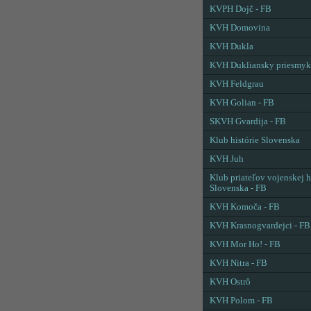
KVPH Dojč - FB
KVH Domovina
KVH Dukla
KVH Dukliansky priesmyk
KVH Feldgrau
KVH Golian - FB
SKVH Gvardija - FB
Klub histórie Slovenska
KVH Juh
Klub priateľov vojenskej h
Slovenska - FB
KVH Komoča - FB
KVH Krasnogvardejci - FB
KVH Mor Ho! - FB
KVH Nitra - FB
KVH Ostrô
KVH Polom - FB