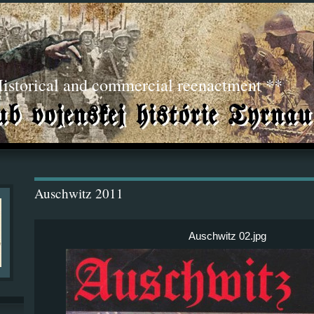
torical and commercial reenactment **
Auschwitz 2011
Auschwitz 02.jpg