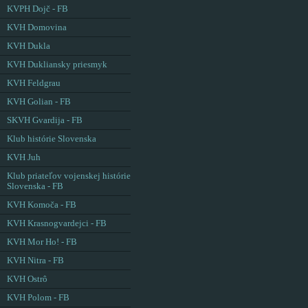
KVPH Dojč - FB
KVH Domovina
KVH Dukla
KVH Dukliansky priesmyk
KVH Feldgrau
KVH Golian - FB
SKVH Gvardija - FB
Klub histórie Slovenska
KVH Juh
Klub priateľov vojenskej histórie
Slovenska - FB
KVH Komoča - FB
KVH Krasnogvardejci - FB
KVH Mor Ho! - FB
KVH Nitra - FB
KVH Ostrô
KVH Polom - FB