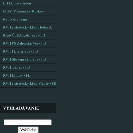
LH Dobový tábor
MHM Pohronský Ruskov
Retro sky team
KVH a strelecký klub Hodošík
Klub ČSĽA Kolíňany - FB
KVH PS Záhorská Ves - FB
KVPH Bratislava - FB
KVH Slovenská brána - FB
KVH Turiec - FB
KVH Liptov - FB
KVH a strelecký klub Vráble - FB
VYHĽADÁVANIE