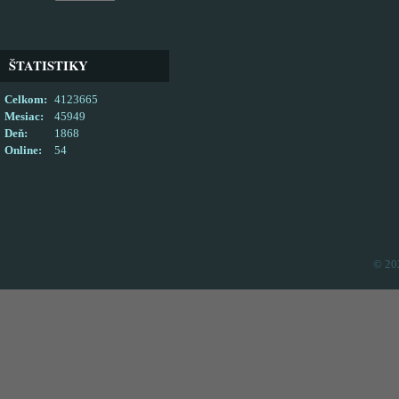
ŠTATISTIKY
Celkom:
4123665
Mesiac:
45949
Deň:
1868
Online:
54
© 20