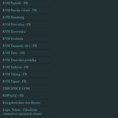
KVH Prašník - FB
KVH Pravda víťazí - FB
KVH Pressburg
KVH Prievidza - FB
KVH Slovensko
KVH Svoboda
KVH Tatranskí vlci - FB
KVH Tatry - FB
KVH Trnavská posádka
KVH Valkýra - FB
KVH Viking - FB
KVH Západ - FB
ZBROJNICE.COM
KHPAaSZ - FB
Kriegsberichter des Heeres
Legis Telum - Združenie
vlastníkov strelných zbraní