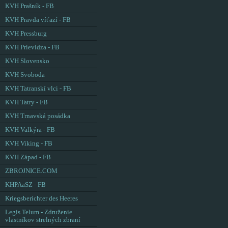
KVH Prašník - FB
KVH Pravda víťazí - FB
KVH Pressburg
KVH Prievidza - FB
KVH Slovensko
KVH Svoboda
KVH Tatranskí vlci - FB
KVH Tatry - FB
KVH Trnavská posádka
KVH Valkýra - FB
KVH Viking - FB
KVH Západ - FB
ZBROJNICE.COM
KHPAaSZ - FB
Kriegsberichter des Heeres
Legis Telum - Združenie
vlastníkov strelných zbraní