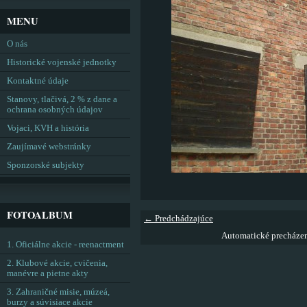
MENU
O nás
Historické vojenské jednotky
Kontaktné údaje
Stanovy, tlačivá, 2 % z dane a
ochrana osobných údajov
Vojaci, KVH a história
Zaujímavé webstránky
Sponzorské subjekty
FOTOALBUM
← Predchádzajúce
Automatické precháze
1. Oficiálne akcie - reenactment
2. Klubové akcie, cvičenia,
manévre a pietne akty
3. Zahraničné misie, múzeá,
burzy a súvisiace akcie