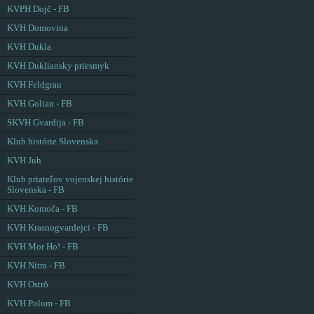
KVPH Dojč - FB
KVH Domovina
KVH Dukla
KVH Dukliansky priesmyk
KVH Feldgrau
KVH Golian - FB
SKVH Gvardija - FB
Klub histórie Slovenska
KVH Juh
Klub priateľov vojenskej histórie
Slovenska - FB
KVH Komoča - FB
KVH Krasnogvardejci - FB
KVH Mor Ho! - FB
KVH Nitra - FB
KVH Ostrô
KVH Polom - FB