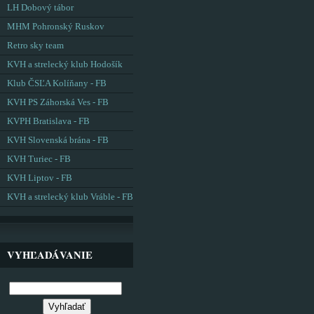
LH Dobový tábor
MHM Pohronský Ruskov
Retro sky team
KVH a strelecký klub Hodošík
Klub ČSĽA Kolíňany - FB
KVH PS Záhorská Ves - FB
KVPH Bratislava - FB
KVH Slovenská brána - FB
KVH Turiec - FB
KVH Liptov - FB
KVH a strelecký klub Vráble - FB
VYHĽADÁVANIE