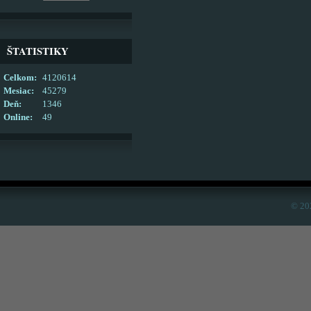
ŠTATISTIKY
Celkom:
4120614
Mesiac:
45279
Deň:
1346
Online:
49
© 20