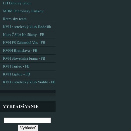
LH Dobový tábor
MHM Pohronský Ruskov
Retro sky team
KVH a strelecký klub Hodošík
Klub ČSĽA Kolíňany - FB
KVH PS Záhorská Ves - FB
KVPH Bratislava - FB
KVH Slovenská brána - FB
KVH Turiec - FB
KVH Liptov - FB
KVH a strelecký klub Vráble - FB
VYHĽADÁVANIE