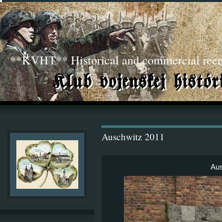
**KVHT** Historical and commercial ree
Auschwitz 2011
Aus