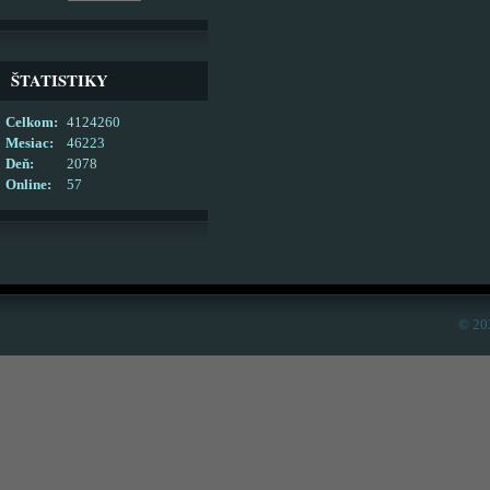
ŠTATISTIKY
Celkom:
4124260
Mesiac:
46223
Deň:
2078
Online:
57
© 20