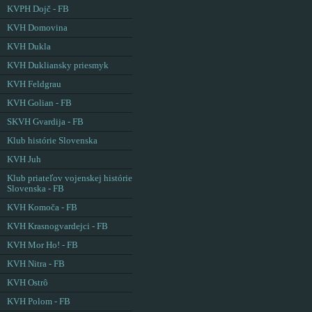
KVPH Dojč - FB
KVH Domovina
KVH Dukla
KVH Dukliansky priesmyk
KVH Feldgrau
KVH Golian - FB
SKVH Gvardija - FB
Klub histórie Slovenska
KVH Juh
Klub priateľov vojenskej histórie
Slovenska - FB
KVH Komoča - FB
KVH Krasnogvardejci - FB
KVH Mor Ho! - FB
KVH Nitra - FB
KVH Ostrô
KVH Polom - FB