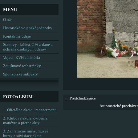
MENU
O nás
Historické vojenské jednotky
Kontaktné údaje
Stanovy, tlačivá, 2 % z dane a
ochrana osobných údajov
Vojaci, KVH a história
Zaujímavé webstránky
Sponzorské subjekty
FOTOALBUM
← Predchádzajúce
Automatické precháze
1. Oficiálne akcie - reenactment
2. Klubové akcie, cvičenia,
manévre a pietne akty
3. Zahraničné misie, múzeá,
burzy a súvisiace akcie