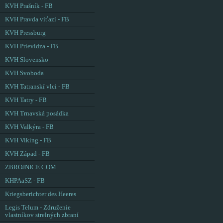
KVH Prašník - FB
KVH Pravda víťazí - FB
KVH Pressburg
KVH Prievidza - FB
KVH Slovensko
KVH Svoboda
KVH Tatranskí vlci - FB
KVH Tatry - FB
KVH Trnavská posádka
KVH Valkýra - FB
KVH Viking - FB
KVH Západ - FB
ZBROJNICE.COM
KHPAaSZ - FB
Kriegsberichter des Heeres
Legis Telum - Združenie
vlastníkov strelných zbraní