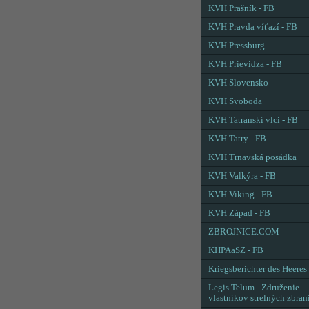
KVH Prašník - FB
KVH Pravda víťazí - FB
KVH Pressburg
KVH Prievidza - FB
KVH Slovensko
KVH Svoboda
KVH Tatranskí vlci - FB
KVH Tatry - FB
KVH Trnavská posádka
KVH Valkýra - FB
KVH Viking - FB
KVH Západ - FB
ZBROJNICE.COM
KHPAaSZ - FB
Kriegsberichter des Heeres
Legis Telum - Združenie
vlastníkov strelných zbran