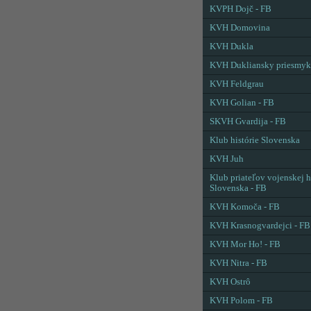
KVPH Dojč - FB
KVH Domovina
KVH Dukla
KVH Dukliansky priesmyk
KVH Feldgrau
KVH Golian - FB
SKVH Gvardija - FB
Klub histórie Slovenska
KVH Juh
Klub priateľov vojenskej h
Slovenska - FB
KVH Komoča - FB
KVH Krasnogvardejci - FB
KVH Mor Ho! - FB
KVH Nitra - FB
KVH Ostrô
KVH Polom - FB