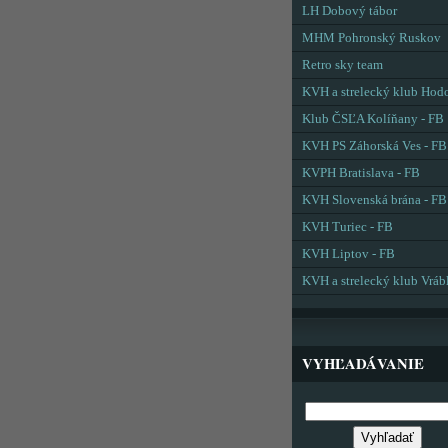
LH Dobový tábor
MHM Pohronský Ruskov
Retro sky team
KVH a strelecký klub Hod
Klub ČSĽA Kolíňany - FB
KVH PS Záhorská Ves - FB
KVPH Bratislava - FB
KVH Slovenská brána - FB
KVH Turiec - FB
KVH Liptov - FB
KVH a strelecký klub Vráb
VYHĽADÁVANIE