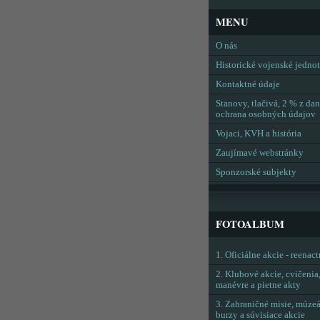
MENU
O nás
Historické vojenské jedno
Kontaktné údaje
Stanovy, tlačivá, 2 % z dan
ochrana osobných údajov
Vojaci, KVH a história
Zaujímavé webstránky
Sponzorské subjekty
FOTOALBUM
1. Oficiálne akcie - reenac
2. Klubové akcie, cvičenia
manévre a pietne akty
3. Zahraničné misie, múzeá
burzy a súvisiace akcie