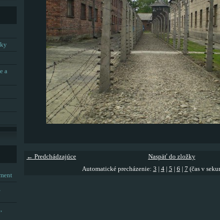
tky
e a
← Predchádzajúce
Naspäť do zložky
Automatické precházenie:
3
|
4
|
5
|
6
|
7
(čas v seku
tment
,
,