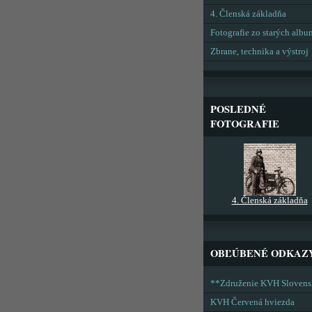
4. Členská základňa
Fotografie zo starých alb
Zbrane, technika a výstroj
POSLEDNÉ
FOTOGRAFIE
4. Členská základňa
OBĽÚBENÉ ODKAZ
**Združenie KVH Sloven
KVH Červená hviezda