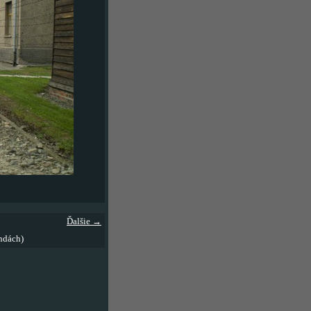
Ďalšie →
ndách)