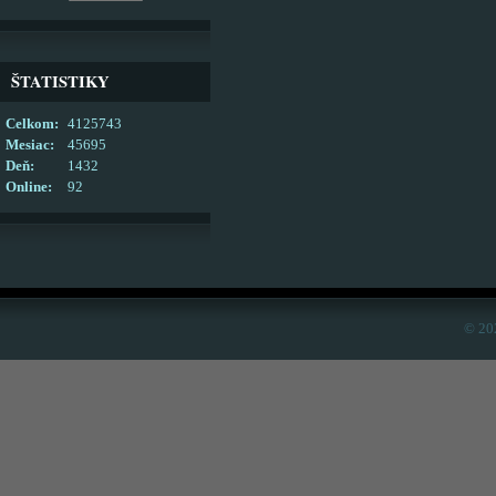
ŠTATISTIKY
Celkom:
4125743
Mesiac:
45695
Deň:
1432
Online:
92
© 20