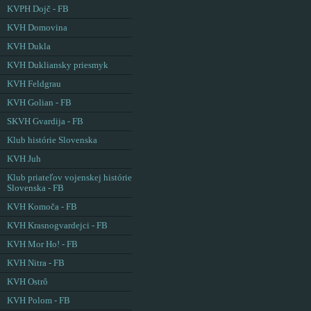
KVPH Dojč - FB
KVH Domovina
KVH Dukla
KVH Dukliansky priesmyk
KVH Feldgrau
KVH Golian - FB
SKVH Gvardija - FB
Klub histórie Slovenska
KVH Juh
Klub priateľov vojenskej histórie
Slovenska - FB
KVH Komoča - FB
KVH Krasnogvardejci - FB
KVH Mor Ho! - FB
KVH Nitra - FB
KVH Ostrô
KVH Polom - FB