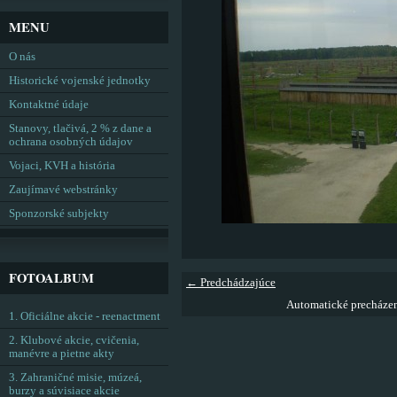
MENU
O nás
Historické vojenské jednotky
Kontaktné údaje
Stanovy, tlačivá, 2 % z dane a
ochrana osobných údajov
Vojaci, KVH a história
Zaujímavé webstránky
Sponzorské subjekty
FOTOALBUM
← Predchádzajúce
Automatické precháze
1. Oficiálne akcie - reenactment
2. Klubové akcie, cvičenia,
manévre a pietne akty
3. Zahraničné misie, múzeá,
burzy a súvisiace akcie