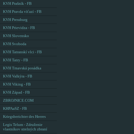
KVH Prašník - FB
KVH Pravda víťazí - FB
KVH Pressburg
KVH Prievidza - FB
KVH Slovensko
KVH Svoboda
KVH Tatranskí vlci - FB
KVH Tatry - FB
KVH Trnavská posádka
KVH Valkýra - FB
KVH Viking - FB
KVH Západ - FB
ZBROJNICE.COM
KHPAaSZ - FB
Kriegsberichter des Heeres
Legis Telum - Združenie
vlastníkov strelných zbraní