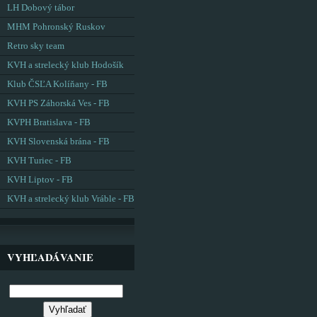
LH Dobový tábor
MHM Pohronský Ruskov
Retro sky team
KVH a strelecký klub Hodošík
Klub ČSĽA Kolíňany - FB
KVH PS Záhorská Ves - FB
KVPH Bratislava - FB
KVH Slovenská brána - FB
KVH Turiec - FB
KVH Liptov - FB
KVH a strelecký klub Vráble - FB
VYHĽADÁVANIE