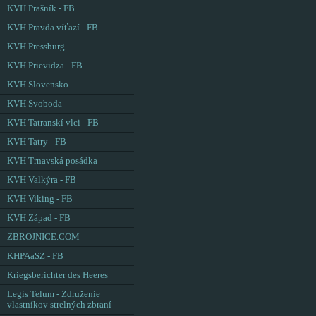
KVH Prašník - FB
KVH Pravda víťazí - FB
KVH Pressburg
KVH Prievidza - FB
KVH Slovensko
KVH Svoboda
KVH Tatranskí vlci - FB
KVH Tatry - FB
KVH Trnavská posádka
KVH Valkýra - FB
KVH Viking - FB
KVH Západ - FB
ZBROJNICE.COM
KHPAaSZ - FB
Kriegsberichter des Heeres
Legis Telum - Združenie
vlastníkov strelných zbraní