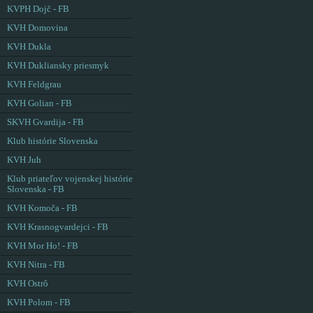
KVPH Dojč - FB
KVH Domovina
KVH Dukla
KVH Dukliansky priesmyk
KVH Feldgrau
KVH Golian - FB
SKVH Gvardija - FB
Klub histórie Slovenska
KVH Juh
Klub priateľov vojenskej histórie
Slovenska - FB
KVH Komoča - FB
KVH Krasnogvardejci - FB
KVH Mor Ho! - FB
KVH Nitra - FB
KVH Ostrô
KVH Polom - FB