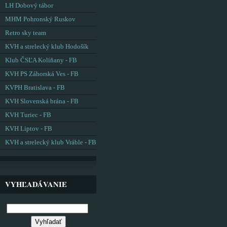
LH Dobový tábor
MHM Pohronský Ruskov
Retro sky team
KVH a strelecký klub Hodošík
Klub ČSĽA Kolíňany - FB
KVH PS Záhorská Ves - FB
KVPH Bratislava - FB
KVH Slovenská brána - FB
KVH Turiec - FB
KVH Liptov - FB
KVH a strelecký klub Vráble - FB
VYHĽADÁVANIE