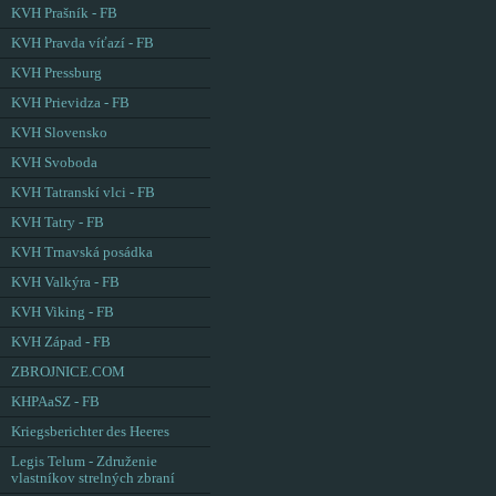
KVH Prašník - FB
KVH Pravda víťazí - FB
KVH Pressburg
KVH Prievidza - FB
KVH Slovensko
KVH Svoboda
KVH Tatranskí vlci - FB
KVH Tatry - FB
KVH Trnavská posádka
KVH Valkýra - FB
KVH Viking - FB
KVH Západ - FB
ZBROJNICE.COM
KHPAaSZ - FB
Kriegsberichter des Heeres
Legis Telum - Združenie
vlastníkov strelných zbraní