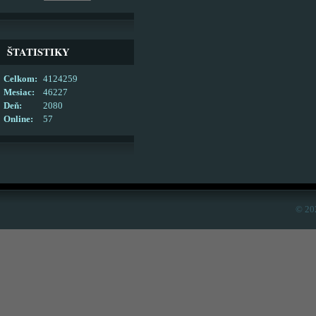
ŠTATISTIKY
Celkom:
4124259
Mesiac:
46227
Deň:
2080
Online:
57
© 20