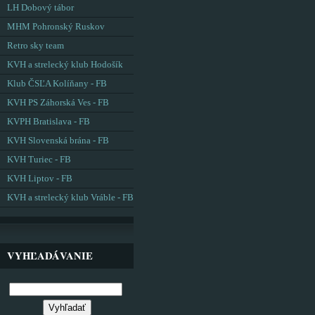
LH Dobový tábor
MHM Pohronský Ruskov
Retro sky team
KVH a strelecký klub Hodošík
Klub ČSĽA Kolíňany - FB
KVH PS Záhorská Ves - FB
KVPH Bratislava - FB
KVH Slovenská brána - FB
KVH Turiec - FB
KVH Liptov - FB
KVH a strelecký klub Vráble - FB
VYHĽADÁVANIE