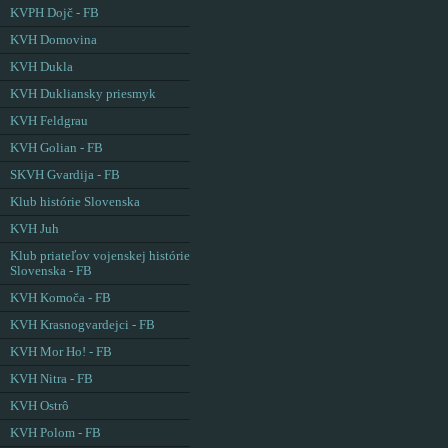
KVPH Dojč - FB
KVH Domovina
KVH Dukla
KVH Dukliansky priesmyk
KVH Feldgrau
KVH Golian - FB
SKVH Gvardija - FB
Klub histórie Slovenska
KVH Juh
Klub priateľov vojenskej histórie
Slovenska - FB
KVH Komoča - FB
KVH Krasnogvardejci - FB
KVH Mor Ho! - FB
KVH Nitra - FB
KVH Ostrô
KVH Polom - FB