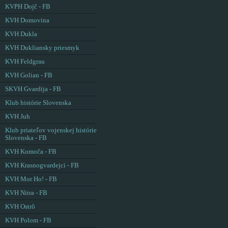
KVPH Dojč - FB
KVH Domovina
KVH Dukla
KVH Dukliansky priesmyk
KVH Feldgrau
KVH Golian - FB
SKVH Gvardija - FB
Klub histórie Slovenska
KVH Juh
Klub priateľov vojenskej histórie
Slovenska - FB
KVH Komoča - FB
KVH Krasnogvardejci - FB
KVH Mor Ho! - FB
KVH Nitra - FB
KVH Ostrô
KVH Polom - FB