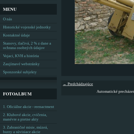
MENU
O nás
Historické vojenské jednotky
Kontaktné údaje
Stanovy, tlačivá, 2 % z dane a
ochrana osobných údajov
Vojaci, KVH a história
Zaujímavé webstránky
Sponzorské subjekty
← Predchádzajúce
Automatické precháze
FOTOALBUM
1. Oficiálne akcie - reenactment
2. Klubové akcie, cvičenia,
manévre a pietne akty
3. Zahraničné misie, múzeá,
burzy a súvisiace akcie