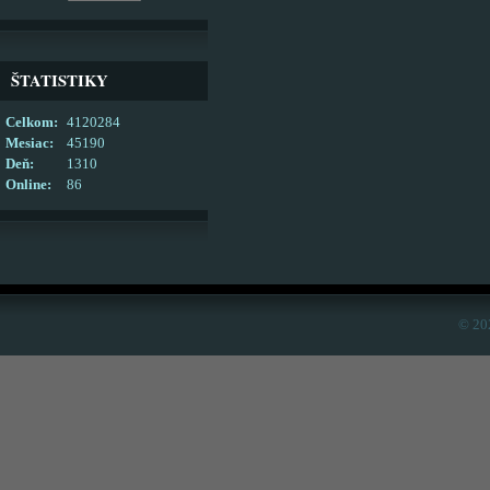
ŠTATISTIKY
Celkom:
4120284
Mesiac:
45190
Deň:
1310
Online:
86
© 20