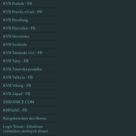
KVH Prašník - FB
KVH Pravda víťazí - FB
KVH Pressburg
KVH Prievidza - FB
KVH Slovensko
KVH Svoboda
KVH Tatranskí vlci - FB
KVH Tatry - FB
KVH Trnavská posádka
KVH Valkýra - FB
KVH Viking - FB
KVH Západ - FB
ZBROJNICE.COM
KHPAaSZ - FB
Kriegsberichter des Heeres
Legis Telum - Združenie
vlastníkov strelných zbraní