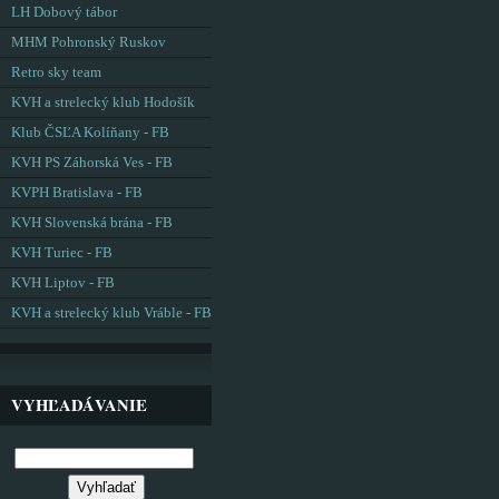
LH Dobový tábor
MHM Pohronský Ruskov
Retro sky team
KVH a strelecký klub Hodošík
Klub ČSĽA Kolíňany - FB
KVH PS Záhorská Ves - FB
KVPH Bratislava - FB
KVH Slovenská brána - FB
KVH Turiec - FB
KVH Liptov - FB
KVH a strelecký klub Vráble - FB
VYHĽADÁVANIE