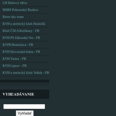
LH Dobový tábor
MHM Pohronský Ruskov
Retro sky team
KVH a strelecký klub Hodošík
Klub ČSĽA Kolíňany - FB
KVH PS Záhorská Ves - FB
KVPH Bratislava - FB
KVH Slovenská brána - FB
KVH Turiec - FB
KVH Liptov - FB
KVH a strelecký klub Vráble - FB
VYHĽADÁVANIE