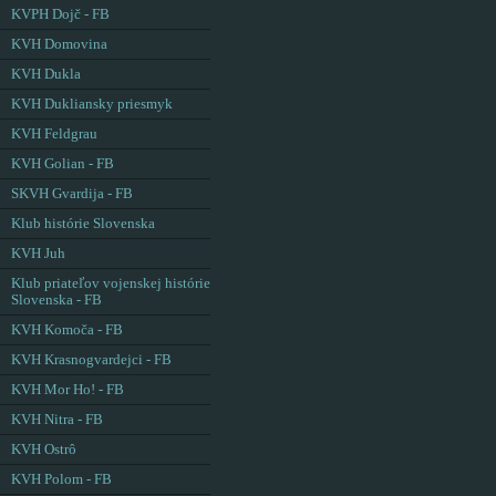
KVPH Dojč - FB
KVH Domovina
KVH Dukla
KVH Dukliansky priesmyk
KVH Feldgrau
KVH Golian - FB
SKVH Gvardija - FB
Klub histórie Slovenska
KVH Juh
Klub priateľov vojenskej histórie
Slovenska - FB
KVH Komoča - FB
KVH Krasnogvardejci - FB
KVH Mor Ho! - FB
KVH Nitra - FB
KVH Ostrô
KVH Polom - FB