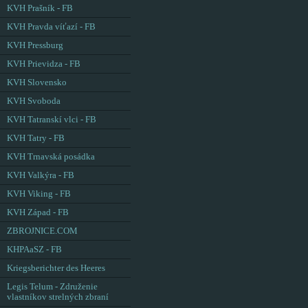
KVH Prašník - FB
KVH Pravda víťazí - FB
KVH Pressburg
KVH Prievidza - FB
KVH Slovensko
KVH Svoboda
KVH Tatranskí vlci - FB
KVH Tatry - FB
KVH Trnavská posádka
KVH Valkýra - FB
KVH Viking - FB
KVH Západ - FB
ZBROJNICE.COM
KHPAaSZ - FB
Kriegsberichter des Heeres
Legis Telum - Združenie
vlastníkov strelných zbraní