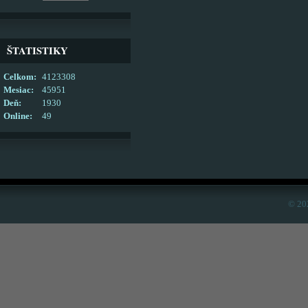
ŠTATISTIKY
Celkom:
4123308
Mesiac:
45951
Deň:
1930
Online:
49
© 20