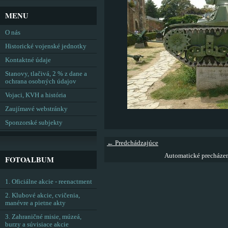
MENU
O nás
Historické vojenské jednotky
Kontaktné údaje
Stanovy, tlačivá, 2 % z dane a
ochrana osobných údajov
Vojaci, KVH a história
Zaujímavé webstránky
Sponzorské subjekty
← Predchádzajúce
Automatické precháze
FOTOALBUM
1. Oficiálne akcie - reenactment
2. Klubové akcie, cvičenia,
manévre a pietne akty
3. Zahraničné misie, múzeá,
burzy a súvisiace akcie