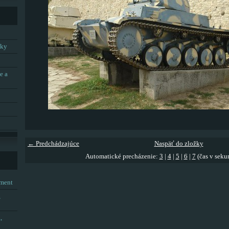
tky
e a
← Predchádzajúce
Naspäť do zložky
Automatické precházenie:
3
|
4
|
5
|
6
|
7
(čas v seku
tment
,
,