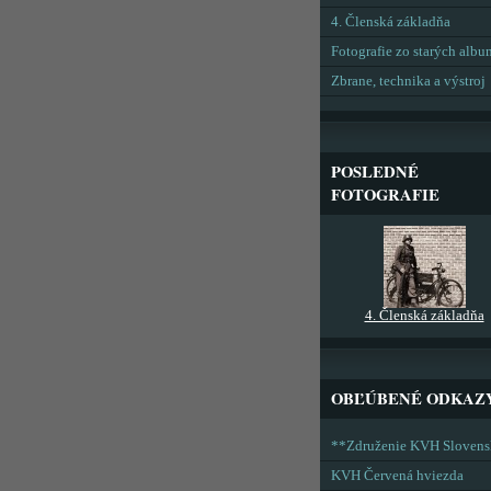
4. Členská základňa
Fotografie zo starých alb
Zbrane, technika a výstroj
POSLEDNÉ
FOTOGRAFIE
4. Členská základňa
OBĽÚBENÉ ODKAZ
**Združenie KVH Sloven
KVH Červená hviezda