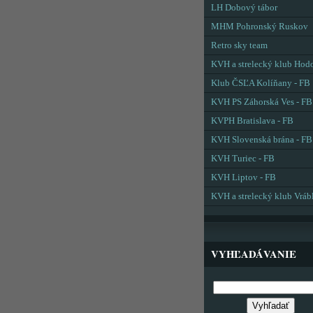
LH Dobový tábor
MHM Pohronský Ruskov
Retro sky team
KVH a strelecký klub Hod
Klub ČSĽA Kolíňany - FB
KVH PS Záhorská Ves - FB
KVPH Bratislava - FB
KVH Slovenská brána - FB
KVH Turiec - FB
KVH Liptov - FB
KVH a strelecký klub Vráb
VYHĽADÁVANIE