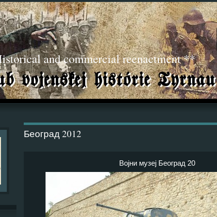
torical and commercial reenactment **
Београд 2012
Војни музеј Београд 20