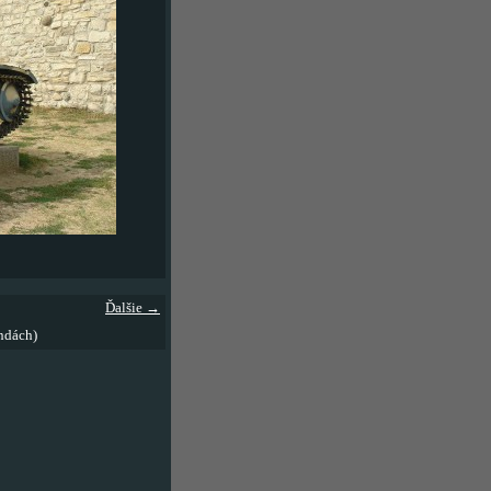
Ďalšie →
ndách)