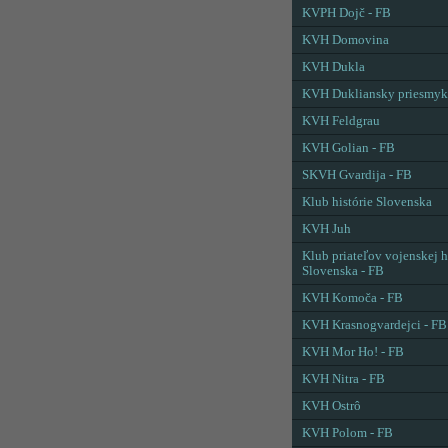
KVPH Dojč - FB
KVH Domovina
KVH Dukla
KVH Dukliansky priesmyk
KVH Feldgrau
KVH Golian - FB
SKVH Gvardija - FB
Klub histórie Slovenska
KVH Juh
Klub priateľov vojenskej h
Slovenska - FB
KVH Komoča - FB
KVH Krasnogvardejci - FB
KVH Mor Ho! - FB
KVH Nitra - FB
KVH Ostrô
KVH Polom - FB