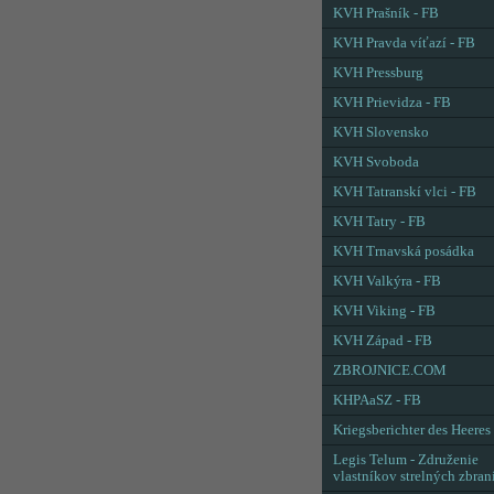
KVH Prašník - FB
KVH Pravda víťazí - FB
KVH Pressburg
KVH Prievidza - FB
KVH Slovensko
KVH Svoboda
KVH Tatranskí vlci - FB
KVH Tatry - FB
KVH Trnavská posádka
KVH Valkýra - FB
KVH Viking - FB
KVH Západ - FB
ZBROJNICE.COM
KHPAaSZ - FB
Kriegsberichter des Heeres
Legis Telum - Združenie
vlastníkov strelných zbran