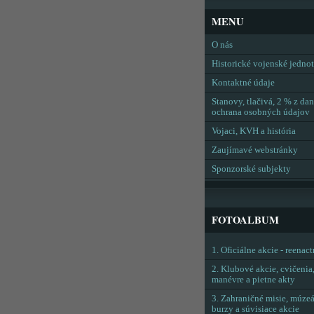
MENU
O nás
Historické vojenské jedno
Kontaktné údaje
Stanovy, tlačivá, 2 % z dan
ochrana osobných údajov
Vojaci, KVH a história
Zaujímavé webstránky
Sponzorské subjekty
FOTOALBUM
1. Oficiálne akcie - reenac
2. Klubové akcie, cvičenia
manévre a pietne akty
3. Zahraničné misie, múzeá
burzy a súvisiace akcie