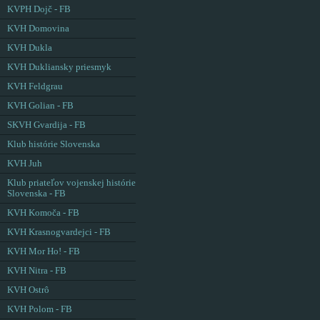
KVPH Dojč - FB
KVH Domovina
KVH Dukla
KVH Dukliansky priesmyk
KVH Feldgrau
KVH Golian - FB
SKVH Gvardija - FB
Klub histórie Slovenska
KVH Juh
Klub priateľov vojenskej histórie
Slovenska - FB
KVH Komoča - FB
KVH Krasnogvardejci - FB
KVH Mor Ho! - FB
KVH Nitra - FB
KVH Ostrô
KVH Polom - FB