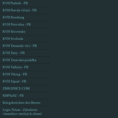
KVH Prašník - FB
KVH Pravda víťazí - FB
KVH Pressburg
KVH Prievidza - FB
KVH Slovensko
KVH Svoboda
KVH Tatranskí vlci - FB
KVH Tatry - FB
KVH Trnavská posádka
KVH Valkýra - FB
KVH Viking - FB
KVH Západ - FB
ZBROJNICE.COM
KHPAaSZ - FB
Kriegsberichter des Heeres
Legis Telum - Združenie
vlastníkov strelných zbraní