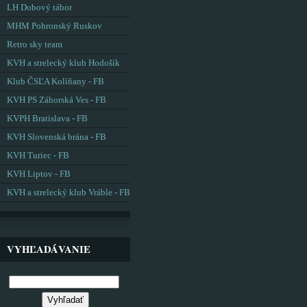
LH Dobový tábor
MHM Pohronský Ruskov
Retro sky team
KVH a strelecký klub Hodošík
Klub ČSĽA Kolíňany - FB
KVH PS Záhorská Ves - FB
KVPH Bratislava - FB
KVH Slovenská brána - FB
KVH Turiec - FB
KVH Liptov - FB
KVH a strelecký klub Vráble - FB
VYHĽADÁVANIE