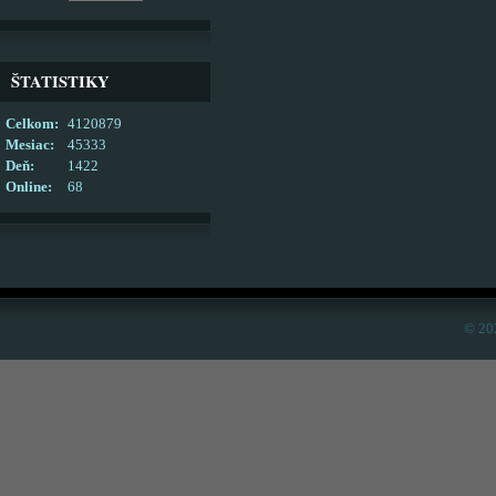
ŠTATISTIKY
Celkom:
4120879
Mesiac:
45333
Deň:
1422
Online:
68
© 20