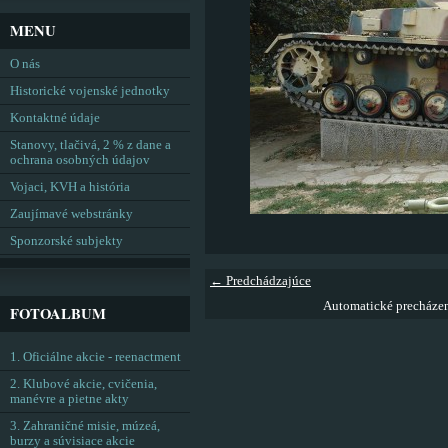
MENU
O nás
Historické vojenské jednotky
Kontaktné údaje
Stanovy, tlačivá, 2 % z dane a
ochrana osobných údajov
Vojaci, KVH a história
Zaujímavé webstránky
Sponzorské subjekty
← Predchádzajúce
Automatické precháze
FOTOALBUM
1. Oficiálne akcie - reenactment
2. Klubové akcie, cvičenia,
manévre a pietne akty
3. Zahraničné misie, múzeá,
burzy a súvisiace akcie