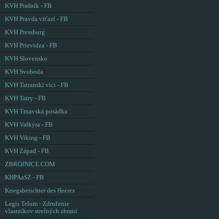
KVH Prašník - FB
KVH Pravda víťazí - FB
KVH Pressburg
KVH Prievidza - FB
KVH Slovensko
KVH Svoboda
KVH Tatranskí vlci - FB
KVH Tatry - FB
KVH Trnavská posádka
KVH Valkýra - FB
KVH Viking - FB
KVH Západ - FB
ZBROJNICE.COM
KHPAaSZ - FB
Kriegsberichter des Heeres
Legis Telum - Združenie
vlastníkov strelných zbraní