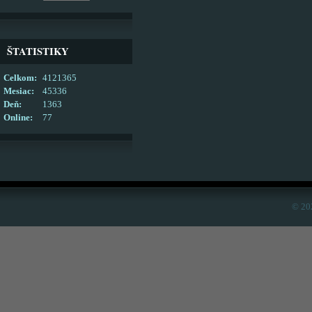
ŠTATISTIKY
Celkom:
4121365
Mesiac:
45336
Deň:
1363
Online:
77
© 20