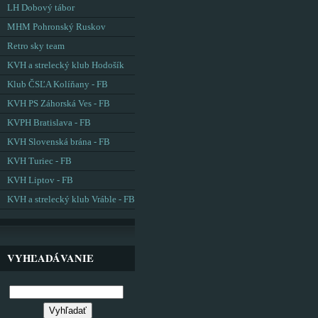
LH Dobový tábor
MHM Pohronský Ruskov
Retro sky team
KVH a strelecký klub Hodošík
Klub ČSĽA Kolíňany - FB
KVH PS Záhorská Ves - FB
KVPH Bratislava - FB
KVH Slovenská brána - FB
KVH Turiec - FB
KVH Liptov - FB
KVH a strelecký klub Vráble - FB
VYHĽADÁVANIE