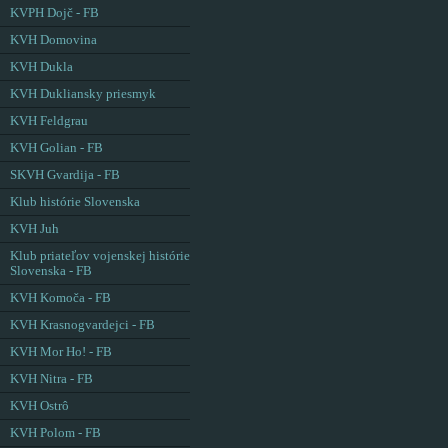
KVPH Dojč - FB
KVH Domovina
KVH Dukla
KVH Dukliansky priesmyk
KVH Feldgrau
KVH Golian - FB
SKVH Gvardija - FB
Klub histórie Slovenska
KVH Juh
Klub priateľov vojenskej histórie
Slovenska - FB
KVH Komoča - FB
KVH Krasnogvardejci - FB
KVH Mor Ho! - FB
KVH Nitra - FB
KVH Ostrô
KVH Polom - FB