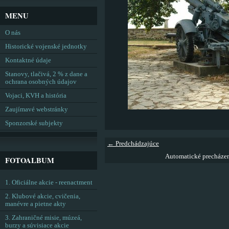
MENU
O nás
Historické vojenské jednotky
Kontaktné údaje
Stanovy, tlačivá, 2 % z dane a
ochrana osobných údajov
Vojaci, KVH a história
Zaujímavé webstránky
Sponzorské subjekty
← Predchádzajúce
Automatické precháze
FOTOALBUM
1. Oficiálne akcie - reenactment
2. Klubové akcie, cvičenia,
manévre a pietne akty
3. Zahraničné misie, múzeá,
burzy a súvisiace akcie