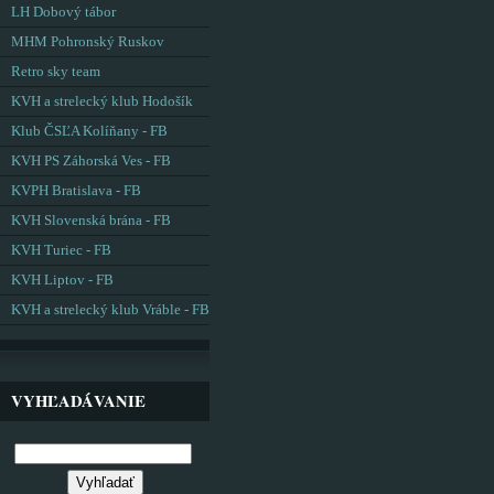
LH Dobový tábor
MHM Pohronský Ruskov
Retro sky team
KVH a strelecký klub Hodošík
Klub ČSĽA Kolíňany - FB
KVH PS Záhorská Ves - FB
KVPH Bratislava - FB
KVH Slovenská brána - FB
KVH Turiec - FB
KVH Liptov - FB
KVH a strelecký klub Vráble - FB
VYHĽADÁVANIE