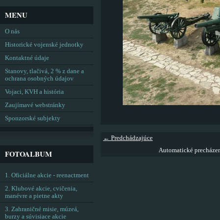
MENU
O nás
Historické vojenské jednotky
Kontaktné údaje
Stanovy, tlačivá, 2 % z dane a
ochrana osobných údajov
Vojaci, KVH a história
Zaujímavé webstránky
Sponzorské subjekty
← Predchádzajúce
Automatické precháze
FOTOALBUM
1. Oficiálne akcie - reenactment
2. Klubové akcie, cvičenia,
manévre a pietne akty
3. Zahraničné misie, múzeá,
burzy a súvisiace akcie