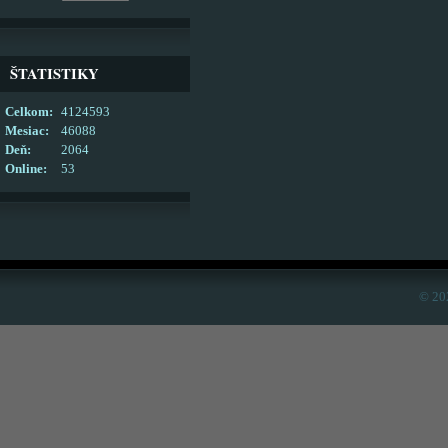
ŠTATISTIKY
Celkom:
4124593
Mesiac:
46088
Deň:
2064
Online:
53
© 20