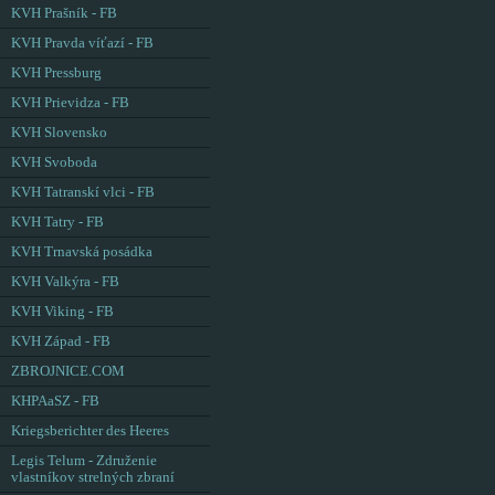
KVH Prašník - FB
KVH Pravda víťazí - FB
KVH Pressburg
KVH Prievidza - FB
KVH Slovensko
KVH Svoboda
KVH Tatranskí vlci - FB
KVH Tatry - FB
KVH Trnavská posádka
KVH Valkýra - FB
KVH Viking - FB
KVH Západ - FB
ZBROJNICE.COM
KHPAaSZ - FB
Kriegsberichter des Heeres
Legis Telum - Združenie
vlastníkov strelných zbraní