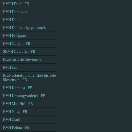
KVPH Dojč - FB
KVH Domovina
KVH Dukla
KVH Dukliansky priesmyk
KVH Feldgrau
KVH Golian - FB
SKVH Gvardija - FB
Klub histórie Slovenska
KVH Juh
Klub priateľov vojenskej histórie
Slovenska - FB
KVH Komoča - FB
KVH Krasnogvardejci - FB
KVH Mor Ho! - FB
KVH Nitra - FB
KVH Ostrô
KVH Polom - FB