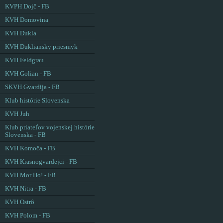
KVPH Dojč - FB
KVH Domovina
KVH Dukla
KVH Dukliansky priesmyk
KVH Feldgrau
KVH Golian - FB
SKVH Gvardija - FB
Klub histórie Slovenska
KVH Juh
Klub priateľov vojenskej histórie
Slovenska - FB
KVH Komoča - FB
KVH Krasnogvardejci - FB
KVH Mor Ho! - FB
KVH Nitra - FB
KVH Ostrô
KVH Polom - FB