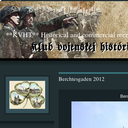
**KVHT** Historical and commercial ree
Berchtesgaden 2012
Ber