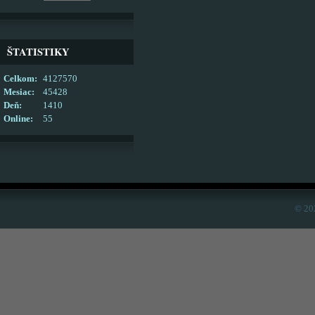
ŠTATISTIKY
Celkom:
4127570
Mesiac:
45428
Deň:
1410
Online:
55
© 20