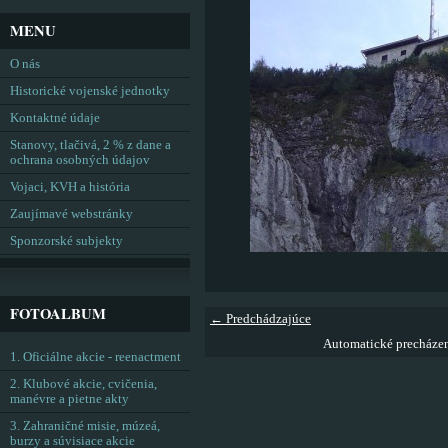
MENU
O nás
Historické vojenské jednotky
Kontaktné údaje
Stanovy, tlačivá, 2 % z dane a
ochrana osobných údajov
Vojaci, KVH a história
Zaujímavé webstránky
Sponzorské subjekty
FOTOALBUM
← Predchádzajúce
Automatické precháze
1. Oficiálne akcie - reenactment
2. Klubové akcie, cvičenia,
manévre a pietne akty
3. Zahraničné misie, múzeá,
burzy a súvisiace akcie