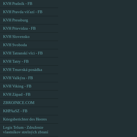
KVH Prašník - FB
KVH Pravda víťazí - FB
KVH Pressburg
KVH Prievidza - FB
KVH Slovensko
KVH Svoboda
KVH Tatranskí vlci - FB
KVH Tatry - FB
KVH Trnavská posádka
KVH Valkýra - FB
KVH Viking - FB
KVH Západ - FB
ZBROJNICE.COM
KHPAaSZ - FB
Kriegsberichter des Heeres
Legis Telum - Združenie
vlastníkov strelných zbraní