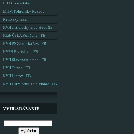
LH Dobový tábor
MHM Pohronský Ruskov
Retro sky team
KVH a strelecký klub Hodošík
Klub ČSĽA Kolíňany - FB
KVH PS Záhorská Ves - FB
KVPH Bratislava - FB
KVH Slovenská brána - FB
KVH Turiec - FB
KVH Liptov - FB
KVH a strelecký klub Vráble - FB
VYHĽADÁVANIE