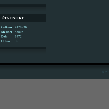
ŠTATISTIKY
Celkom:
4126936
Mesiac:
45806
Deň:
1472
Online:
36
© 20