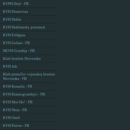
KVPH Dojč - FB
KVH Domovina
KVH Dukla
KVH Dukliansky priesmyk
KVH Feldgrau
KVH Golian - FB
SKVH Gvardija - FB
Klub histórie Slovenska
KVH Juh
Klub priateľov vojenskej histórie
Slovenska - FB
KVH Komoča - FB
KVH Krasnogvardejci - FB
KVH Mor Ho! - FB
KVH Nitra - FB
KVH Ostrô
KVH Polom - FB