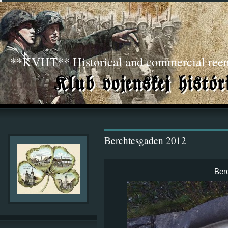
**KVHT** Historical and commercial ree
Berchtesgaden 2012
Ber