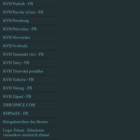
KVH Prašník - FB
KVH Pravda víťazí - FB
KVH Pressburg
KVH Prievidza - FB
KVH Slovensko
KVH Svoboda
KVH Tatranskí vlci - FB
KVH Tatry - FB
KVH Trnavská posádka
KVH Valkýra - FB
KVH Viking - FB
KVH Západ - FB
ZBROJNICE.COM
KHPAaSZ - FB
Kriegsberichter des Heeres
Legis Telum - Združenie
vlastníkov strelných zbraní