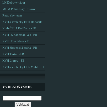
LH Dobový tábor
MHM Pohronský Ruskov
Retro sky team
KVH a strelecký klub Hodošík
Klub ČSĽA Kolíňany - FB
KVH PS Záhorská Ves - FB
KVPH Bratislava - FB
KVH Slovenská brána - FB
KVH Turiec - FB
KVH Liptov - FB
KVH a strelecký klub Vráble - FB
VYHĽADÁVANIE