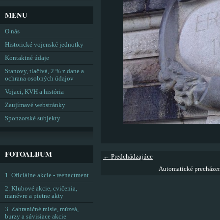
MENU
O nás
Historické vojenské jednotky
Kontaktné údaje
Stanovy, tlačivá, 2 % z dane a
ochrana osobných údajov
Vojaci, KVH a história
Zaujímavé webstránky
Sponzorské subjekty
FOTOALBUM
← Predchádzajúce
Automatické precháze
1. Oficiálne akcie - reenactment
2. Klubové akcie, cvičenia,
manévre a pietne akty
3. Zahraničné misie, múzeá,
burzy a súvisiace akcie