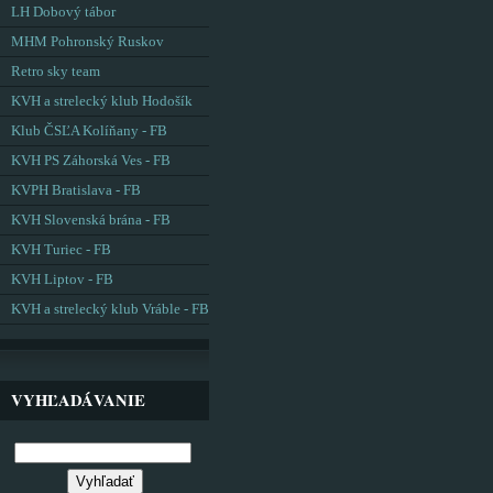
LH Dobový tábor
MHM Pohronský Ruskov
Retro sky team
KVH a strelecký klub Hodošík
Klub ČSĽA Kolíňany - FB
KVH PS Záhorská Ves - FB
KVPH Bratislava - FB
KVH Slovenská brána - FB
KVH Turiec - FB
KVH Liptov - FB
KVH a strelecký klub Vráble - FB
VYHĽADÁVANIE