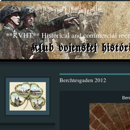
**KVHT** Historical and commercial ree
Berchtesgaden 2012
Ber