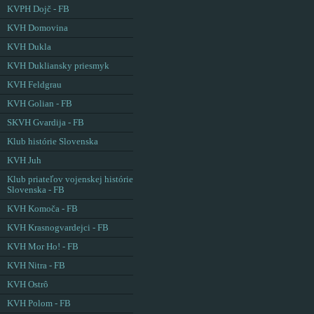
KVPH Dojč - FB
KVH Domovina
KVH Dukla
KVH Dukliansky priesmyk
KVH Feldgrau
KVH Golian - FB
SKVH Gvardija - FB
Klub histórie Slovenska
KVH Juh
Klub priateľov vojenskej histórie
Slovenska - FB
KVH Komoča - FB
KVH Krasnogvardejci - FB
KVH Mor Ho! - FB
KVH Nitra - FB
KVH Ostrô
KVH Polom - FB