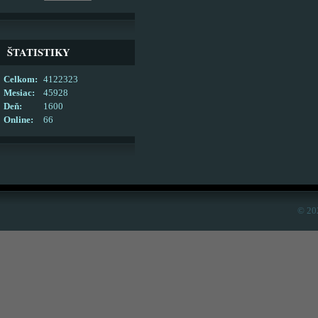
ŠTATISTIKY
Celkom:
4122323
Mesiac:
45928
Deň:
1600
Online:
66
© 20