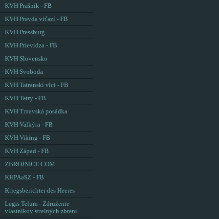
KVH Prašník - FB
KVH Pravda víťazí - FB
KVH Pressburg
KVH Prievidza - FB
KVH Slovensko
KVH Svoboda
KVH Tatranskí vlci - FB
KVH Tatry - FB
KVH Trnavská posádka
KVH Valkýra - FB
KVH Viking - FB
KVH Západ - FB
ZBROJNICE.COM
KHPAaSZ - FB
Kriegsberichter des Heeres
Legis Telum - Združenie
vlastníkov strelných zbraní