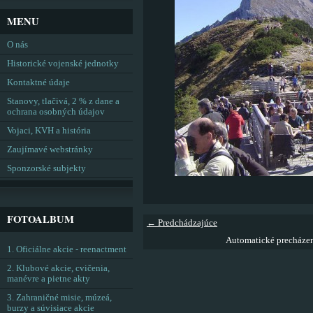
MENU
O nás
Historické vojenské jednotky
Kontaktné údaje
Stanovy, tlačivá, 2 % z dane a
ochrana osobných údajov
Vojaci, KVH a história
Zaujímavé webstránky
Sponzorské subjekty
FOTOALBUM
← Predchádzajúce
Automatické precháze
1. Oficiálne akcie - reenactment
2. Klubové akcie, cvičenia,
manévre a pietne akty
3. Zahraničné misie, múzeá,
burzy a súvisiace akcie