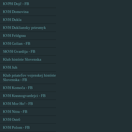
KVPH Dojč - FB
KVH Domovina
KVH Dukla
KVH Dukliansky priesmyk
KVH Feldgrau
KVH Golian - FB
SKVH Gvardija - FB
Klub histórie Slovenska
KVH Juh
Klub priateľov vojenskej histórie
Slovenska - FB
KVH Komoča - FB
KVH Krasnogvardejci - FB
KVH Mor Ho! - FB
KVH Nitra - FB
KVH Ostrô
KVH Polom - FB