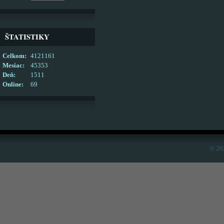
ŠTATISTIKY
Celkom:
4121161
Mesiac:
45353
Deň:
1511
Online:
69
© 20