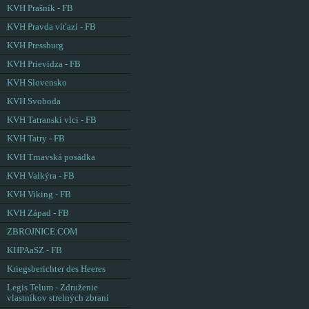
KVH Prašník - FB
KVH Pravda víťazí - FB
KVH Pressburg
KVH Prievidza - FB
KVH Slovensko
KVH Svoboda
KVH Tatranskí vlci - FB
KVH Tatry - FB
KVH Trnavská posádka
KVH Valkýra - FB
KVH Viking - FB
KVH Západ - FB
ZBROJNICE.COM
KHPAaSZ - FB
Kriegsberichter des Heeres
Legis Telum - Združenie
vlastníkov strelných zbraní