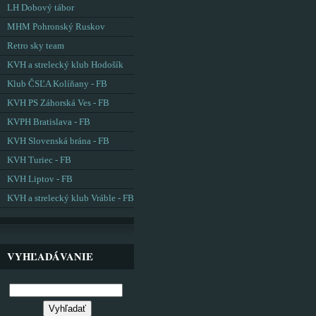
LH Dobový tábor
MHM Pohronský Ruskov
Retro sky team
KVH a strelecký klub Hodošík
Klub ČSĽA Kolíňany - FB
KVH PS Záhorská Ves - FB
KVPH Bratislava - FB
KVH Slovenská brána - FB
KVH Turiec - FB
KVH Liptov - FB
KVH a strelecký klub Vráble - FB
VYHĽADÁVANIE